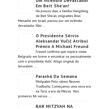
Um Incêndio Devastador
Em Beit She’an!
Há poucos dias, a família Hangshing,
de Beit She’an, imigrantes Bnei
Menashe em Israel, passou por um incêndio
devastador. Não …
O Presidente Sérvio
Aleksandar Vučić Atribui
Prémio A Michael Freund
Freund confirma que espera visitar
Belgrado em breve e encontrar-se pessoalmente
com o presidente Vučić. Artigo original do
Jerusalem …
Parashá Da Semana
Mishpatim Pelo rabino Reuven
Tradburks. Começamos uma nova era
na Torá: a era da Mitzvá. Nos
primeiros 86 versos …
BAR MITZVAH NA