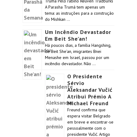
Trumá Pelo rabino Reuven Tradburks
A Parasha Trumá tem apenas um
tema: as instruções para a construção
do Mishkan …
Um Incêndio Devastador
Em Beit She’an!
Há poucos dias, a família Hangshing,
de Beit She’an, imigrantes Bnei
Menashe em Israel, passou por um
incêndio devastador. Não …
O Presidente
Sérvio
Aleksandar Vučić
Atribui Prémio A
Michael Freund
Freund confirma que
espera visitar Belgrado
em breve e encontrar-se
pessoalmente com o
presidente Vučić. Artigo