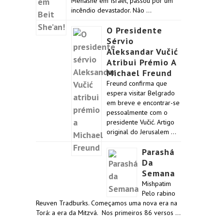
Menashe em Israel, passou por um
incêndio devastador. Não …
O Presidente
Sérvio
Aleksandar Vučić
Atribui Prémio A
Michael Freund
Freund confirma que
espera visitar Belgrado
em breve e encontrar-se
pessoalmente com o
presidente Vučić. Artigo
original do Jerusalem …
Parashá
Da
Semana
Mishpatim
Pelo rabino
Reuven Tradburks. Começamos uma nova era na
Torá: a era da Mitzvá. Nos primeiros 86 versos …