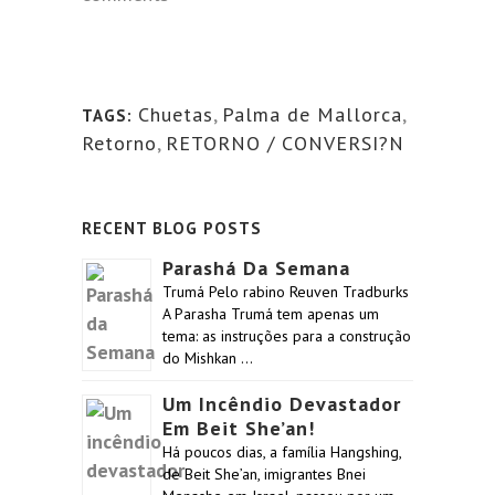
Chuetas
,
Palma de Mallorca
,
TAGS:
Retorno
,
RETORNO / CONVERSI?N
RECENT BLOG POSTS
Parashá Da Semana
Trumá Pelo rabino Reuven Tradburks
A Parasha Trumá tem apenas um
tema: as instruções para a construção
do Mishkan …
Um Incêndio Devastador
Em Beit She’an!
Há poucos dias, a família Hangshing,
de Beit She’an, imigrantes Bnei