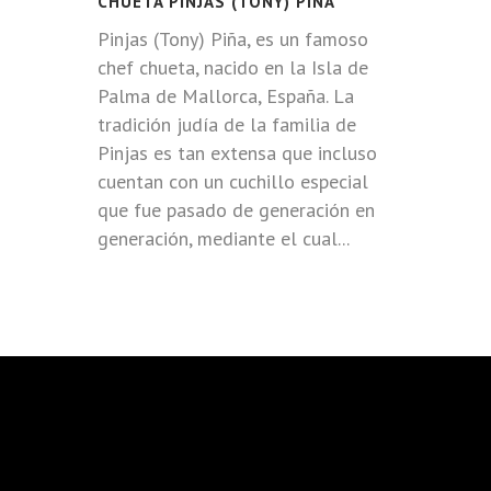
CHUETA PINJAS (TONY) PIÑA
Pinjas (Tony) Piña, es un famoso
chef chueta, nacido en la Isla de
Palma de Mallorca, España. La
tradición judía de la familia de
Pinjas es tan extensa que incluso
cuentan con un cuchillo especial
que fue pasado de generación en
generación, mediante el cual...