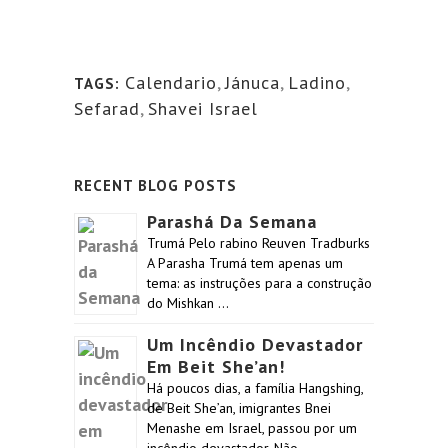
Calendario
,
Jánuca
,
Ladino
,
TAGS:
Sefarad
,
Shavei Israel
RECENT BLOG POSTS
Parashá Da Semana
Trumá Pelo rabino Reuven Tradburks
A Parasha Trumá tem apenas um
tema: as instruções para a construção
do Mishkan …
Um Incêndio Devastador
Em Beit She’an!
Há poucos dias, a família Hangshing,
de Beit She’an, imigrantes Bnei
Menashe em Israel, passou por um