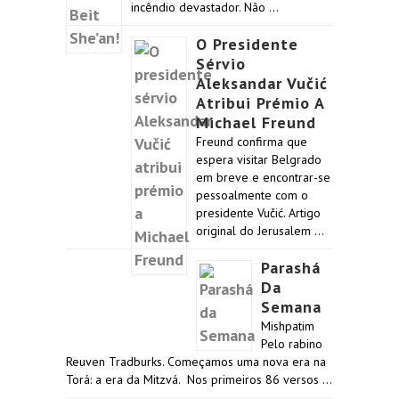
incêndio devastador. Não …
O Presidente
Sérvio
Aleksandar Vučić
Atribui Prémio A
Michael Freund
Freund confirma que
espera visitar Belgrado
em breve e encontrar-se
pessoalmente com o
presidente Vučić. Artigo
original do Jerusalem …
Parashá
Da
Semana
Mishpatim
Pelo rabino
Reuven Tradburks. Começamos uma nova era na
Torá: a era da Mitzvá. Nos primeiros 86 versos …