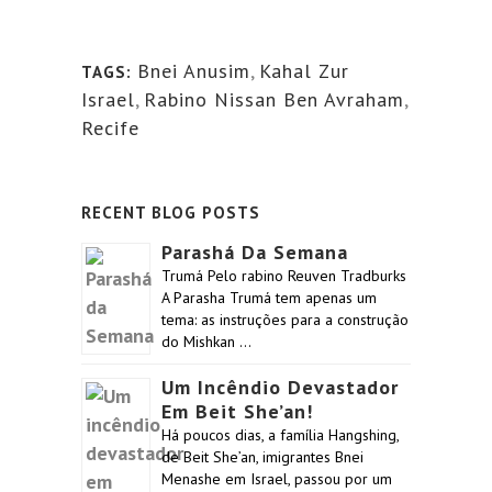
Bnei Anusim
,
Kahal Zur
TAGS:
Israel
,
Rabino Nissan Ben Avraham
,
Recife
RECENT BLOG POSTS
Parashá Da Semana
Trumá Pelo rabino Reuven Tradburks
A Parasha Trumá tem apenas um
tema: as instruções para a construção
do Mishkan …
Um Incêndio Devastador
Em Beit She’an!
Há poucos dias, a família Hangshing,
de Beit She’an, imigrantes Bnei
Menashe em Israel, passou por um