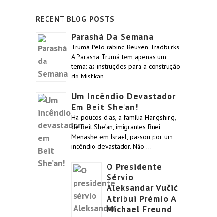
RECENT BLOG POSTS
Parashá Da Semana
Trumá Pelo rabino Reuven Tradburks
A Parasha Trumá tem apenas um
tema: as instruções para a construção
do Mishkan …
Um Incêndio Devastador
Em Beit She’an!
Há poucos dias, a família Hangshing,
de Beit She’an, imigrantes Bnei
Menashe em Israel, passou por um
incêndio devastador. Não …
O Presidente
Sérvio
Aleksandar Vučić
Atribui Prémio A
Michael Freund