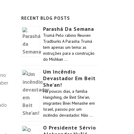
RECENT BLOG POSTS
Parashá Da Semana
Trumá Pelo rabino Reuven
Tradburks A Parasha Trumá
tem apenas um tema: as
instruções para a construção
do Mishkan …
Um Incêndio
rno
Devastador Em Beit
aber
She’an!
Há poucos dias, a família
Hangshing, de Beit She’an,
imigrantes Bnei Menashe em
ado
Israel, passou por um
incêndio devastador. Não …
O Presidente Sérvio