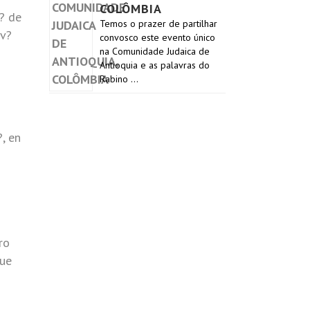
COLÔMBIA
r? de
Temos o prazer de partilhar
ev?
convosco este evento único
na Comunidade Judaica de
Antioquia e as palavras do
Rabino …
, en
ro
que