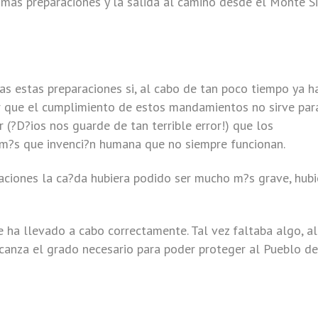
imas preparaciones y la salida al camino desde el Monte Si
 estas preparaciones si, al cabo de tan poco tiempo ya h
 que el cumplimiento de estos mandamientos no sirve par
(?D?ios nos guarde de tan terrible error!) que los
m?s que invenci?n humana que no siempre funcionan.
raciones la ca?da hubiera podido ser mucho m?s grave, hubi
e ha llevado a cabo correctamente. Tal vez faltaba algo, a
alcanza el grado necesario para poder proteger al Pueblo de