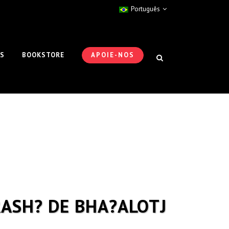
Português
ES
BOOKSTORE
APOIE-NOS
RASH? DE BHA?ALOTJ