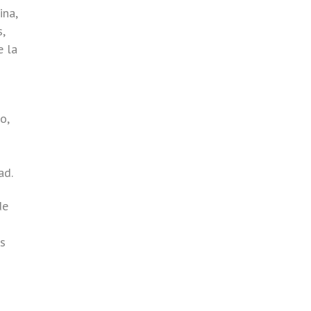
ina,
,
e la
o,
ad.
de
s