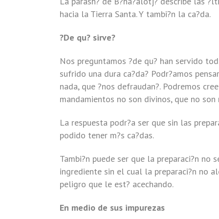
La parash? de B?ha?alotj? describe las ?lt
hacia la Tierra Santa. Y tambi?n la ca?da.
?De qu? sirve?
Nos preguntamos ?de qu? han servido todas
sufrido una dura ca?da? Podr?amos pensar
nada, que ?nos defraudan?. Podremos creer 
mandamientos no son divinos, que no son 
La respuesta podr?a ser que sin las prepa
podido tener m?s ca?das.
Tambi?n puede ser que la preparaci?n no s
ingrediente sin el cual la preparaci?n no 
peligro que le est? acechando.
En medio de sus impurezas