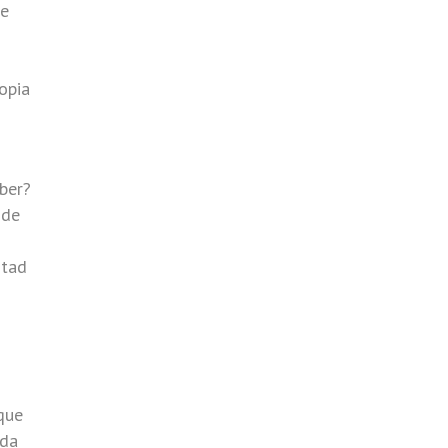
de
opia
ber?
 de
ntad
 que
 da