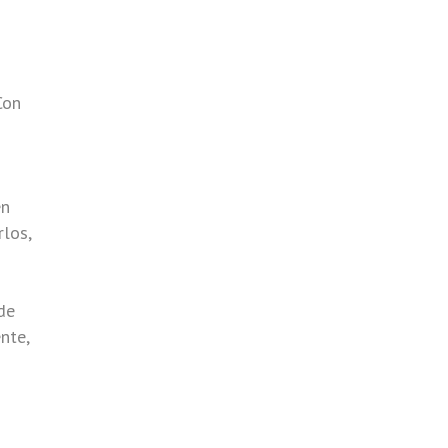
Con
en
los,
de
nte,