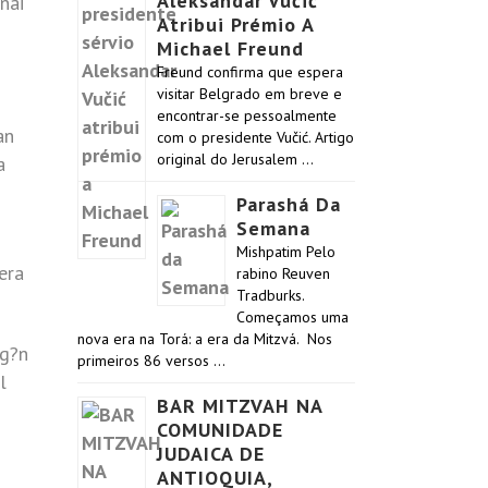
Aleksandar Vučić
nai
Atribui Prémio A
Michael Freund
Freund confirma que espera
visitar Belgrado em breve e
encontrar-se pessoalmente
an
com o presidente Vučić. Artigo
original do Jerusalem …
a
Parashá Da
Semana
Mishpatim Pelo
era
rabino Reuven
Tradburks.
Começamos uma
nova era na Torá: a era da Mitzvá. Nos
lg?n
primeiros 86 versos …
l
BAR MITZVAH NA
COMUNIDADE
JUDAICA DE
ANTIOQUIA,