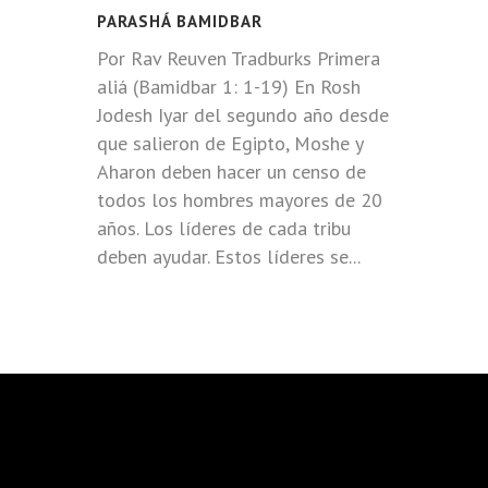
PARASHÁ BAMIDBAR
Por Rav Reuven Tradburks Primera
aliá (Bamidbar 1: 1-19) En Rosh
Jodesh Iyar del segundo año desde
que salieron de Egipto, Moshe y
Aharon deben hacer un censo de
todos los hombres mayores de 20
años. Los líderes de cada tribu
deben ayudar. Estos líderes se...