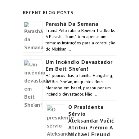
RECENT BLOG POSTS
Parashá Da Semana
Trumá Pelo rabino Reuven Tradburks
A Parasha Trumá tem apenas um
tema: as instruções para a construção
do Mishkan …
Um Incêndio Devastador
Em Beit She’an!
Há poucos dias, a família Hangshing,
de Beit She’an, imigrantes Bnei
Menashe em Israel, passou por um
incêndio devastador. Não …
O Presidente
Sérvio
Aleksandar Vučić
Atribui Prémio A
Michael Freund