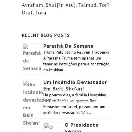
Avraham
,
Shulj?n Aruj
,
Talmud
,
Tor?
Oral
,
Tora
RECENT BLOG POSTS
Parashá Da Semana
Trumá Pelo rabino Reuven Tradburks
A Parasha Trumá tem apenas um
tema: as instruções para a construção
do Mishkan …
Um Incêndio Devastador
Em Beit She’an!
Há poucos dias, a família Hangshing,
de Beit She’an, imigrantes Bnei
Menashe em Israel, passou por um
incêndio devastador. Não …
O Presidente
Sérvio