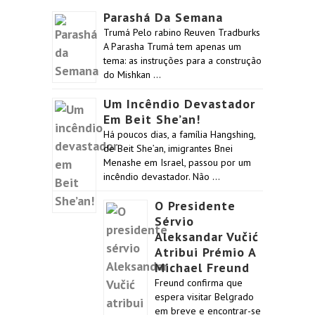
Parashá Da Semana
Trumá Pelo rabino Reuven Tradburks
A Parasha Trumá tem apenas um
tema: as instruções para a construção
do Mishkan …
Um Incêndio Devastador
Em Beit She’an!
Há poucos dias, a família Hangshing,
de Beit She’an, imigrantes Bnei
Menashe em Israel, passou por um
incêndio devastador. Não …
O Presidente
Sérvio
Aleksandar Vučić
Atribui Prémio A
Michael Freund
Freund confirma que
espera visitar Belgrado
em breve e encontrar-se