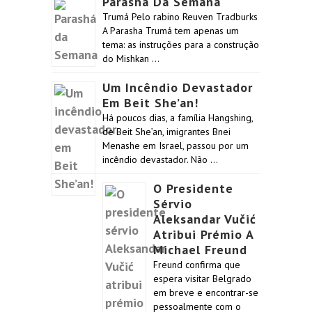
Parashá Da Semana
Trumá Pelo rabino Reuven Tradburks
A Parasha Trumá tem apenas um
tema: as instruções para a construção
do Mishkan …
Um Incêndio Devastador
Em Beit She’an!
Há poucos dias, a família Hangshing,
de Beit She’an, imigrantes Bnei
Menashe em Israel, passou por um
incêndio devastador. Não …
O Presidente
Sérvio
Aleksandar Vučić
Atribui Prémio A
Michael Freund
Freund confirma que
espera visitar Belgrado
em breve e encontrar-se
pessoalmente com o