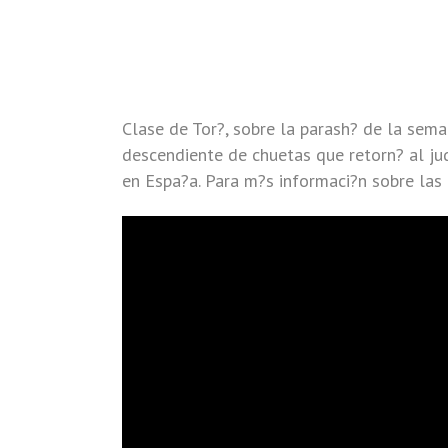
Clase de Tor?, sobre la parash? de la sem
descendiente de chuetas que retorn? al j
en Espa?a. Para m?s informaci?n sobre las 