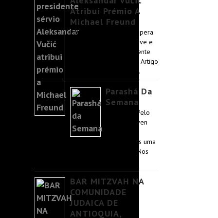
Aleksandar Vučić
Atribui Prémio A
Michael Freund
Freund confirma que espera
visitar Belgrado em breve e
encontrar-se pessoalmente
com o presidente Vučić. Artigo
original do Jerusalem …
Parashá Da
Semana
Mishpatim Pelo
rabino Reuven
Tradburks.
Começamos uma
nova era na Torá: a era da Mitzvá. Nos
primeiros 86 versos …
BAR MITZVAH NA
COMUNIDADE
JUDAICA DE
ANTIOQUIA,