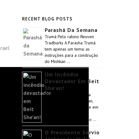
RECENT BLOG POSTS
Parashá Da Semana
Trumá Pelo rabino Reuven
Tradburks A Parasha Trumá
rael
tem apenas um tema: as
instruções para a construção
do Mishkan …
Um Incêndio
Devastador Em Beit
She’an!
Há poucos dias, a família
Hangshing, de Beit She’an,
imigrantes Bnei Menashe em
Israel, passou por um
incêndio devastador. Não …
O Presidente Sérvio