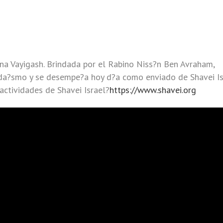
ana Vayigash. Brindada por el Rabino Niss?n Ben Avraham,
uda?smo y se desempe?a hoy d?a como enviado de Shavei Is
actividades de Shavei Israel?
https://www.shavei.org