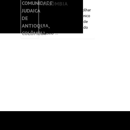
COLÔMBIA
Temos o prazer de partilhar
convosco este evento único
na Comunidade Judaica de
Antioquia e as palavras do
Rabino …