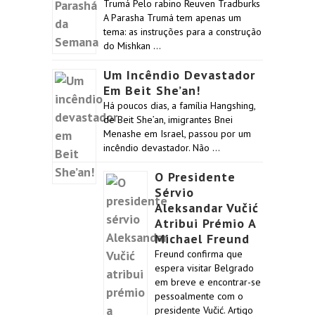
Trumá Pelo rabino Reuven Tradburks
A Parasha Trumá tem apenas um
tema: as instruções para a construção
do Mishkan …
Um Incêndio Devastador
Em Beit She’an!
Há poucos dias, a família Hangshing,
de Beit She’an, imigrantes Bnei
Menashe em Israel, passou por um
incêndio devastador. Não …
O Presidente
Sérvio
Aleksandar Vučić
Atribui Prémio A
Michael Freund
Freund confirma que
espera visitar Belgrado
em breve e encontrar-se
pessoalmente com o
presidente Vučić. Artigo