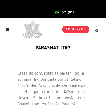
Português
APOIE-NOS
PARASHAT ITR?
Clase de Tor?, sobre la parash? de la
semana Itr?. Brindada por el Rabino
Niss?n Ben Avraham, descendiente de
chuetas que retorn? al juda?smo y se
desempe?a hoy d?a como enviado de
Shavei Israel en Espa?a. Para m?s