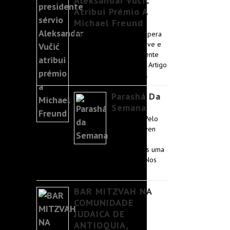
Aleksandar Vučić
Atribui Prémio A
Michael Freund
Freund confirma que espera
visitar Belgrado em breve e
encontrar-se pessoalmente
com o presidente Vučić. Artigo
original do Jerusalem …
Parashá Da
Semana
Mishpatim Pelo
rabino Reuven
Tradburks.
Começamos uma
nova era na Torá: a era da Mitzvá. Nos
primeiros 86 versos …
BAR MITZVAH NA
COMUNIDADE
JUDAICA DE
ANTIOQUIA,