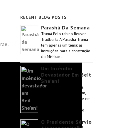
RECENT BLOG POSTS
Parashá Da Semana
Trumá Pelo rabino Reuven
Tradburks A Parasha Trumá
rael
tem apenas um tema: as
instruções para a construção
do Mishkan …
Um Incêndio
Devastador Em Beit
She’an!
Há poucos dias, a família
Hangshing, de Beit She’an,
imigrantes Bnei Menashe em
Israel, passou por um
incêndio devastador. Não …
O Presidente Sérvio