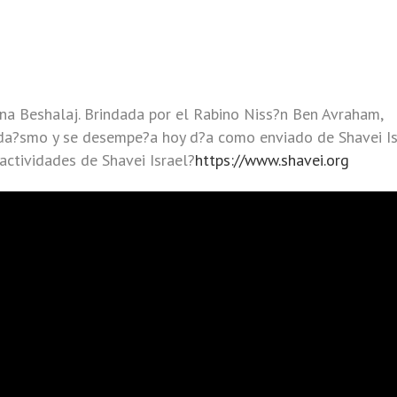
ana Beshalaj. Brindada por el Rabino Niss?n Ben Avraham,
uda?smo y se desempe?a hoy d?a como enviado de Shavei Is
actividades de Shavei Israel?
https://www.shavei.org