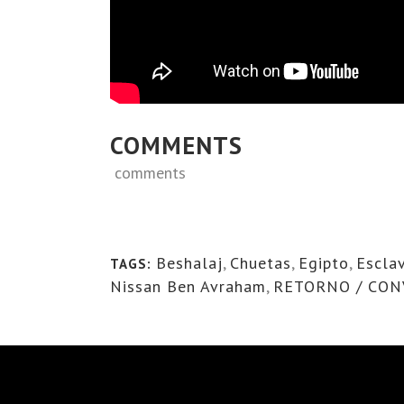
COMMENTS
comments
Beshalaj
,
Chuetas
,
Egipto
,
Escla
TAGS:
Nissan Ben Avraham
,
RETORNO / CON