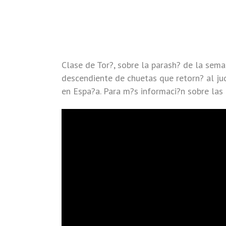
Clase de Tor?, sobre la parash? de la sem
descendiente de chuetas que retorn? al j
en Espa?a. Para m?s informaci?n sobre las 