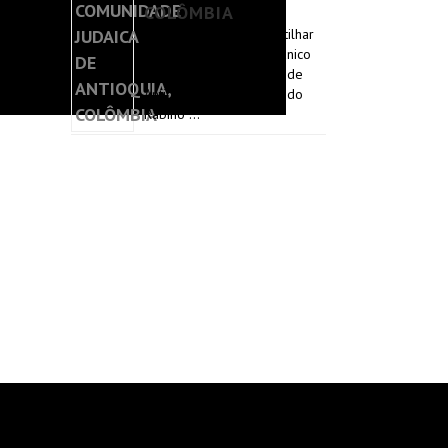
COLÔMBIA
Temos o prazer de partilhar
convosco este evento único
na Comunidade Judaica de
Antioquia e as palavras do
Rabino …