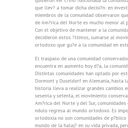
quisieron ver c?mo funcionaba la comunid
que llev? a tomar dicha decisi?n: en inves
miembros de la comunidad observaron que 
de Am?rica del Norte es mucho menor al p
Con el objetivo de mantener a la comunidad
decidieron estos ?ltimos, sumarse al movim
ortodoxo que gu?e a la comunidad en est
El traspaso de una comunidad conservadora
encuentra en aumento hoy d?a, la comunid
Distintas comunidades han optado por est
Dormont y Duseldorf en Alemania, hasta la 
historia lleva a realizar grandes cambios
sesenta y setenta, el movimiento conserva
Am?rica del Norte y del Sur, comunidades q
ndulo regresa al mundo ortodoxo. Es impo
ortodoxia no son comunidades de p?blico r
mundo de la halaj? en su vida privada, per