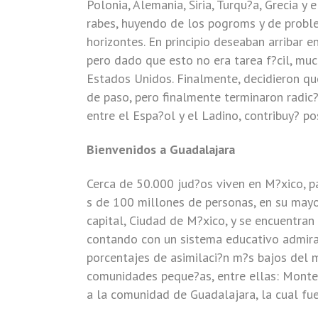
Polonia, Alemania, Siria, Turqu?a, Grecia y
rabes, huyendo de los pogroms y de probl
horizontes. En principio deseaban arribar e
pero dado que esto no era tarea f?cil, muc
Estados Unidos. Finalmente, decidieron qu
de paso, pero finalmente terminaron radic?
entre el Espa?ol y el Ladino, contribuy? po
Bienvenidos a Guadalajara
Cerca de 50.000 jud?os viven en M?xico, p
s de 100 millones de personas, en su mayo
capital, Ciudad de M?xico, y se encuentra
contando con un sistema educativo admirabl
porcentajes de asimilaci?n m?s bajos del m
comunidades peque?as, entre ellas: Monter
a la comunidad de Guadalajara, la cual fu