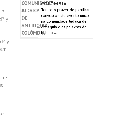
COLÔMBIA
s
Temos o prazer de partilhar
 ?
convosco este evento único
d? y
na Comunidade Judaica de
Antioquia e as palavras do
Rabino …
d? y
ham
un ?
go
los