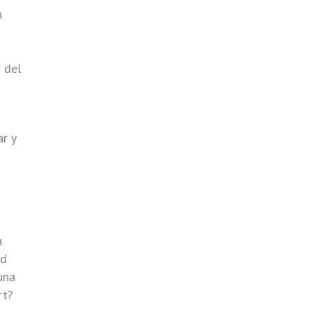
n
s del
r y
a
ad
una
rt?