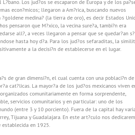
 el L?bano. Los jud?os se escaparon de Europa y de los pa?s
emas econ?micos; llegaron a Am?rica, buscando nuevos
n ?goldene medina? (la tierra de oro), es decir Estados Uni
hos pensaron que M?xico, la vecina sure?a, tambi?n era
edarse all?, a veces llegaron a pensar que se quedar?an s?
ndose hasta hoy d?a. Para los jud?os sefaraditas, la simili
sitivamente a la decisi?n de establecerse en el lugar.
a?s de gran dimensi?n, el cual cuenta con una poblaci?n d
r?a cat?licas. La mayor?a de los jud?os mexicanos viven e
n organizados comunitariamente en forma sorprendente,
e, servicios comunitarios y en particular: uno de los
undo (entre 3 y 10 porciento). Fuera de la capital hay vari
rey, Tijuana y Guadalajara. En este art?culo nos dedicare
e establecida en 1925.