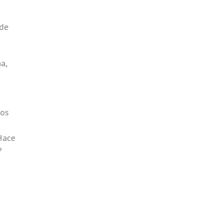
 de
a,
?os
Hace
?