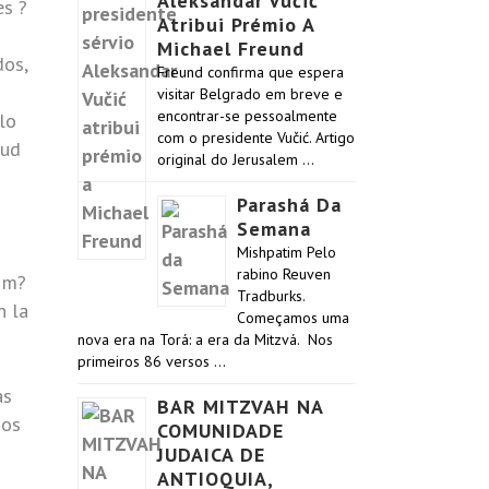
Aleksandar Vučić
es ?
Atribui Prémio A
Michael Freund
dos,
Freund confirma que espera
visitar Belgrado em breve e
encontrar-se pessoalmente
lo
com o presidente Vučić. Artigo
tud
original do Jerusalem …
Parashá Da
Semana
Mishpatim Pelo
rabino Reuven
e m?
Tradburks.
n la
Começamos uma
nova era na Torá: a era da Mitzvá. Nos
primeiros 86 versos …
as
BAR MITZVAH NA
mos
COMUNIDADE
JUDAICA DE
ANTIOQUIA,