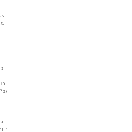
as
s.
o.
 la
a?os
n
 al
ot ?