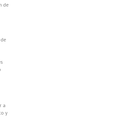
n de
 de
es
o
r a
to y