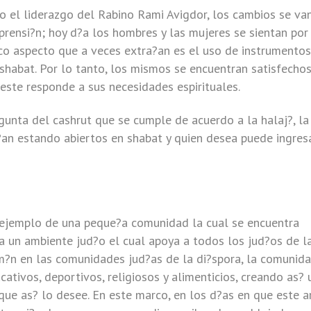
o el liderazgo del Rabino Rami Avigdor, los cambios se va
prensi?n; hoy d?a los hombres y las mujeres se sientan por
ico aspecto que a veces extra?an es el uso de instrumentos
shabat. Por lo tanto, los mismos se encuentran satisfecho
 este responde a sus necesidades espirituales.
egunta del cashrut que se cumple de acuerdo a la halaj?, la
?an estando abiertos en shabat y quien desea puede ingresa
ejemplo de una peque?a comunidad la cual se encuentra
 un ambiente jud?o el cual apoya a todos los jud?os de l
m?n en las comunidades jud?as de la di?spora, la comunid
ucativos, deportivos, religiosos y alimenticios, creando as? 
que as? lo desee. En este marco, en los d?as en que este a