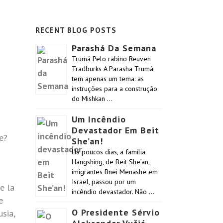
RECENT BLOG POSTS
Parashá Da Semana
Trumá Pelo rabino Reuven
Tradburks A Parasha Trumá
tem apenas um tema: as
instruções para a construção
do Mishkan …
Um Incêndio
Devastador Em Beit
e?
She’an!
Há poucos dias, a família
Hangshing, de Beit She’an,
imigrantes Bnei Menashe em
Israel, passou por um
e la
incêndio devastador. Não …
e
O Presidente Sérvio
sia,