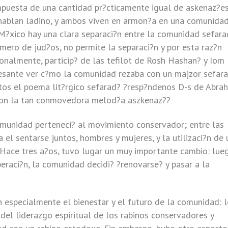
puesta de una cantidad pr?cticamente igual de askenaz?e
hablan ladino, y ambos viven en armon?a en una comunidad
 M?xico hay una clara separaci?n entre la comunidad sefara
mero de jud?os, no permite la separaci?n y por esta raz?n
onalmente, particip? de las tefilot de Rosh Hashan? y Iom
resante ver c?mo la comunidad rezaba con un majzor sefara
tos el poema lit?rgico sefarad? ?resp?ndenos D-s de Abra
con la tan conmovedora melod?a aszkenaz??
omunidad perteneci? al movimiento conservador; entre las
l sentarse juntos, hombres y mujeres, y la utilizaci?n de 
. Hace tres a?os, tuvo lugar un muy importante cambio: lue
beraci?n, la comunidad decidi? ?renovarse? y pasar a la
 especialmente el bienestar y el futuro de la comunidad: 
del liderazgo espiritual de los rabinos conservadores y