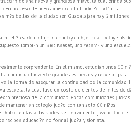
nstrucci?n de una nueva y grandiosa mikve, la cual brinda sus
an en proceso de acercamiento a la tradici?n jud?a. La
s m?s bellas de la ciudad (en Guadalajara hay 6 millones
 en el ?rea de un lujoso country club, el cual incluye piscin
 supuesto tambi?n un Beit Kneset, una Yeshiv? y una escuela
realmente sorprendente. En el mismo, estudian unos 60 ni
. La comunidad invierte grandes esfuerzos y recursos para
a ve la forma de asegurar la continuidad de la comunidad. 
eva escuela, la cual tuvo un costo de cientos de miles de d
piedra preciosa de la comunidad. Pocas comunidades jud?as
de mantener un colegio jud?o con tan solo 60 ni?os.
 shabat en las actividades del movimiento juvenil local ?
 reciben educaci?n no formal jud?a y sionista.