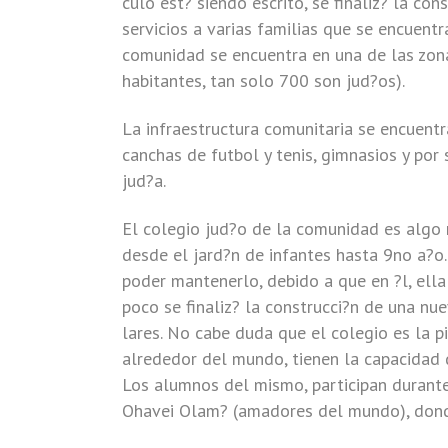
culo est? siendo escrito, se finaliz? la co
servicios a varias familias que se encuentr
comunidad se encuentra en una de las zona
habitantes, tan solo 700 son jud?os).
La infraestructura comunitaria se encuentra
canchas de futbol y tenis, gimnasios y por
jud?a.
El colegio jud?o de la comunidad es algo 
desde el jard?n de infantes hasta 9no a?o
poder mantenerlo, debido a que en ?l, ell
poco se finaliz? la construcci?n de una nu
lares. No cabe duda que el colegio es la 
alrededor del mundo, tienen la capacidad 
Los alumnos del mismo, participan durante
Ohavei Olam? (amadores del mundo), donde