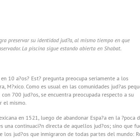
a preservar su identidad jud?a, al mismo tiempo en que
servador. La piscina sigue estando abierta en Shabat.
 en 10 a?os? Est? pregunta preocupa seriamente a los
ra, M?xico. Como es usual en las comunidades jud?as pequ
a con 700 jud?os, se encuentra preocupada respecto a su
r el mismo.
exicana en 1521, luego de abandonar Espa?a en la ?poca d
es una continuaci?n directa de aquellos jud?os; sino que fu
te los jud?os que inmigraron de todas partes del mundo: Ru