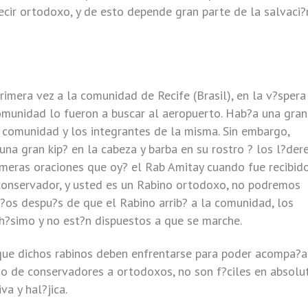
 decir ortodoxo, y de esto depende gran parte de la salvaci?
imera vez a la comunidad de Recife (Brasil), en la v?spera
comunidad lo fueron a buscar al aeropuerto. Hab?a una gran
a comunidad y los integrantes de la misma. Sin embargo,
una gran kip? en la cabeza y barba en su rostro ? los l?der
meras oraciones que oy? el Rab Amitay cuando fue recibid
conservador, y usted es un Rabino ortodoxo, no podremos
?os despu?s de que el Rabino arrib? a la comunidad, los
?simo y no est?n dispuestos a que se marche.
 que dichos rabinos deben enfrentarse para poder acompa?a
o de conservadores a ortodoxos, no son f?ciles en absolu
a y hal?jica.