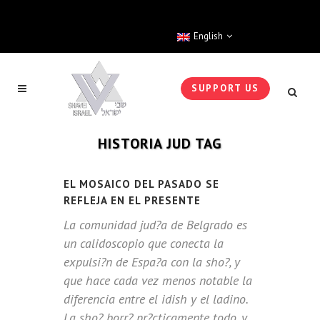
English
SUPPORT US
HISTORIA JUD TAG
EL MOSAICO DEL PASADO SE
REFLEJA EN EL PRESENTE
La comunidad jud?a de Belgrado es
un calidoscopio que conecta la
expulsi?n de Espa?a con la sho?, y
que hace cada vez menos notable la
diferencia entre el idish y el ladino.
La sho? borr? pr?cticamente todo, y