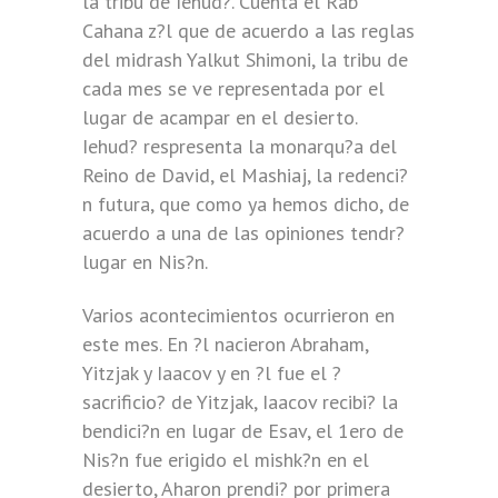
la tribu de Iehud?. Cuenta el Rab
Cahana z?l que de acuerdo a las reglas
del midrash Yalkut Shimoni, la tribu de
cada mes se ve representada por el
lugar de acampar en el desierto.
Iehud? respresenta la monarqu?a del
Reino de David, el Mashiaj, la redenci?
n futura, que como ya hemos dicho, de
acuerdo a una de las opiniones tendr?
lugar en Nis?n.
Varios acontecimientos ocurrieron en
este mes. En ?l nacieron Abraham,
Yitzjak y Iaacov y en ?l fue el ?
sacrificio? de Yitzjak, Iaacov recibi? la
bendici?n en lugar de Esav, el 1ero de
Nis?n fue erigido el mishk?n en el
desierto, Aharon prendi? por primera