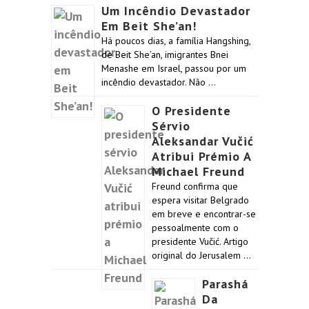
Um Incêndio Devastador
Em Beit She’an!
Há poucos dias, a família Hangshing,
de Beit She’an, imigrantes Bnei
Menashe em Israel, passou por um
incêndio devastador. Não …
O Presidente
Sérvio
Aleksandar Vučić
Atribui Prémio A
Michael Freund
Freund confirma que
espera visitar Belgrado
em breve e encontrar-se
pessoalmente com o
presidente Vučić. Artigo
original do Jerusalem …
Parashá
Da