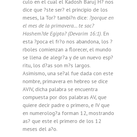
culo en el cual el Kadosh Baruj H? nos
dice que ?ste ser? el principio de los
meses, la Tor? tambi?n dice:
?porque en
el mes de la primavera… te sac?
Hashem?de Egipto? (Devarim 16:1)
. En
esta ?poca el fr?o nos abandona, los ?
rboles comienzan a florecer, el mundo
se llena de alegr?a y de un nuevo esp?
ritu, los d?as son m?s largos.
Asimismo, una se?al fue dada con este
nombre, primavera en hebreo se dice
AVIV, dicha palabra se encuentra
compuesta por dos palabras AV, que
quiere decir padre o primero, e IV que
en numerolog?a forman 12, mostrando
as? que este el primero de los 12
meses del a?o.