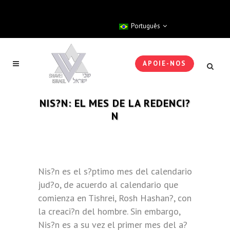
Português
APOIE-NOS
NIS?N: EL MES DE LA REDENCI?
N
Nis?n es el s?ptimo mes del calendario
jud?o, de acuerdo al calendario que
comienza en Tishrei, Rosh Hashan?, con
la creaci?n del hombre. Sin embargo,
Nis?n es a su vez el primer mes del a?