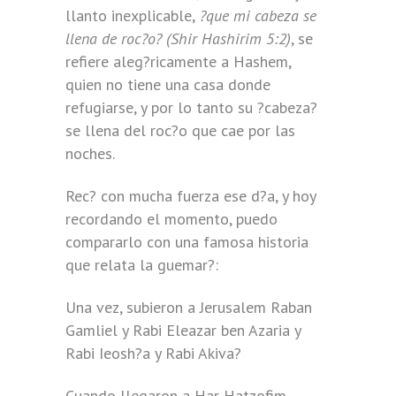
llanto inexplicable,
?que mi cabeza se
llena de roc?o? (Shir Hashirim 5:2)
, se
refiere aleg?ricamente a Hashem,
quien no tiene una casa donde
refugiarse, y por lo tanto su ?cabeza?
se llena del roc?o que cae por las
noches.
Rec? con mucha fuerza ese d?a, y hoy
recordando el momento, puedo
compararlo con una famosa historia
que relata la guemar?:
Una vez, subieron a Jerusalem Raban
Gamliel y Rabi Eleazar ben Azaria y
Rabi Ieosh?a y Rabi Akiva?
Cuando llegaron a Har Hatzofim