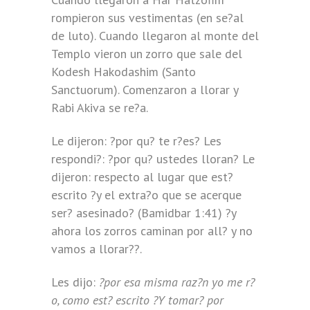
rompieron sus vestimentas (en se?al
de luto). Cuando llegaron al monte del
Templo vieron un zorro que sale del
Kodesh Hakodashim (Santo
Sanctuorum). Comenzaron a llorar y
Rabi Akiva se re?a.
Le dijeron: ?por qu? te r?es? Les
respondi?: ?por qu? ustedes lloran? Le
dijeron: respecto al lugar que est?
escrito ?y el extra?o que se acerque
ser? asesinado? (Bamidbar 1:41) ?y
ahora los zorros caminan por all? y no
vamos a llorar??.
Les dijo:
?por esa misma raz?n yo me r?
o, como est? escrito ?Y tomar? por