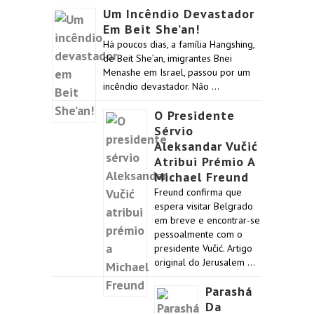
Um Incêndio Devastador
Em Beit She’an!
Há poucos dias, a família Hangshing,
de Beit She’an, imigrantes Bnei
Menashe em Israel, passou por um
incêndio devastador. Não …
O Presidente
Sérvio
Aleksandar Vučić
Atribui Prémio A
Michael Freund
Freund confirma que
espera visitar Belgrado
em breve e encontrar-se
pessoalmente com o
presidente Vučić. Artigo
original do Jerusalem …
Parashá
Da