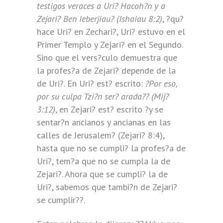
testigos veraces a Uri? Hacoh?n y a
Zejari? Ben Ieberjiau? (Ishaiau 8:2)
, ?qu?
hace Uri? en Zechari?, Uri? estuvo en el
Primer Templo y Zejari? en el Segundo.
Sino que el vers?culo demuestra que
la profes?a de Zejari? depende de la
de Uri?. En Uri? est? escrito:
?Por eso,
por su culpa Tzi?n ser? arada?? (Mij?
3:12)
, en Zejari? est? escrito ?y se
sentar?n ancianos y ancianas en las
calles de Jerusalem? (Zejari? 8:4),
hasta que no se cumpli? la profes?a de
Uri?, tem?a que no se cumpla la de
Zejari?. Ahora que se cumpli? la de
Uri?, sabemos que tambi?n de Zejari?
se cumplir??.