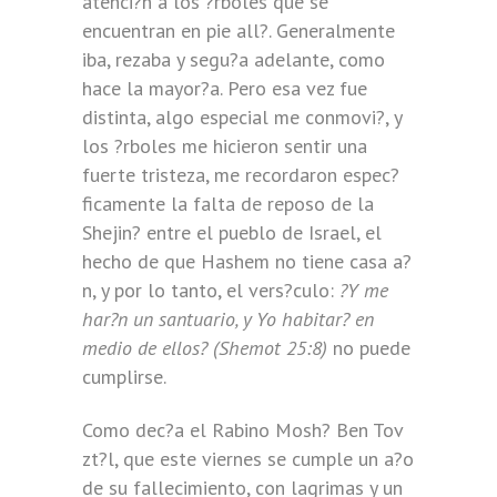
atenci?n a los ?rboles que se
encuentran en pie all?. Generalmente
iba, rezaba y segu?a adelante, como
hace la mayor?a. Pero esa vez fue
distinta, algo especial me conmovi?, y
los ?rboles me hicieron sentir una
fuerte tristeza, me recordaron espec?
ficamente la falta de reposo de la
Shejin? entre el pueblo de Israel, el
hecho de que Hashem no tiene casa a?
n, y por lo tanto, el vers?culo:
?Y me
har?n un santuario, y Yo habitar? en
medio de ellos? (Shemot 25:8)
no puede
cumplirse.
Como dec?a el Rabino Mosh? Ben Tov
zt?l, que este viernes se cumple un a?o
de su fallecimiento, con lagrimas y un