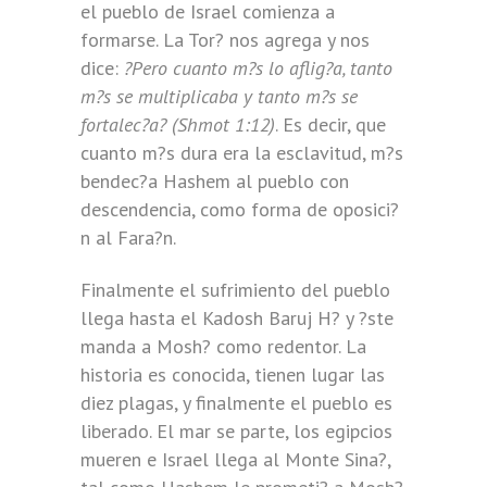
el pueblo de Israel comienza a
formarse. La Tor? nos agrega y nos
dice:
?Pero cuanto m?s lo aflig?a, tanto
m?s se multiplicaba y tanto m?s se
fortalec?a? (Shmot 1:12)
. Es decir, que
cuanto m?s dura era la esclavitud, m?s
bendec?a Hashem al pueblo con
descendencia, como forma de oposici?
n al Fara?n.
Finalmente el sufrimiento del pueblo
llega hasta el Kadosh Baruj H? y ?ste
manda a Mosh? como redentor. La
historia es conocida, tienen lugar las
diez plagas, y finalmente el pueblo es
liberado. El mar se parte, los egipcios
mueren e Israel llega al Monte Sina?,