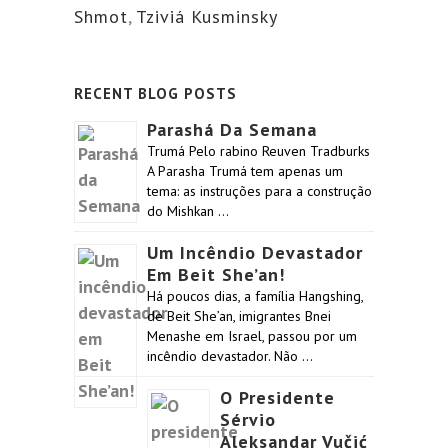
Shmot
,
Tziviá Kusminsky
RECENT BLOG POSTS
Parashá Da Semana
Trumá Pelo rabino Reuven Tradburks
A Parasha Trumá tem apenas um
tema: as instruções para a construção
do Mishkan …
Um Incêndio Devastador
Em Beit She’an!
Há poucos dias, a família Hangshing,
de Beit She’an, imigrantes Bnei
Menashe em Israel, passou por um
incêndio devastador. Não …
O Presidente
Sérvio
Aleksandar Vučić