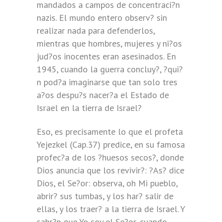
mandados a campos de concentraci?n
nazis. El mundo entero observ? sin
realizar nada para defenderlos,
mientras que hombres, mujeres y ni?os
jud?os inocentes eran asesinados. En
1945, cuando la guerra concluy?, ?qui?
n pod?a imaginarse que tan solo tres
a?os despu?s nacer?a el Estado de
Israel en la tierra de Israel?
Eso, es precisamente lo que el profeta
Yejezkel (Cap.37) predice, en su famosa
profec?a de los ?huesos secos?, donde
Dios anuncia que los revivir?: ?As? dice
Dios, el Se?or: observa, oh Mi pueblo,
abrir? sus tumbas, y los har? salir de
ellas, y los traer? a la tierra de Israel. Y
sabr?n que Yo soy el Se?or, cuando