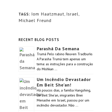
Iom Haatzmaut
,
Israel
,
TAGS:
Michael Freund
RECENT BLOG POSTS
Parashá Da Semana
Trumá Pelo rabino Reuven Tradburks
A Parasha Trumá tem apenas um
tema: as instruções para a construção
do Mishkan …
Um Incêndio Devastador
Em Beit She’an!
Há poucos dias, a família Hangshing,
de Beit She’an, imigrantes Bnei
Menashe em Israel, passou por um
incêndio devastador. Não …