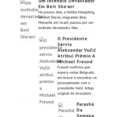
Um Incêndio Devastador
Em Beit She’an!
Há poucos dias, a família Hangshing,
de Beit She’an, imigrantes Bnei
Menashe em Israel, passou por um
incêndio devastador. Não …
O Presidente
Sérvio
Aleksandar Vučić
Atribui Prémio A
Michael Freund
Freund confirma que
espera visitar Belgrado
em breve e encontrar-se
pessoalmente com o
presidente Vučić. Artigo
original do Jerusalem …
Parashá
Da
Semana