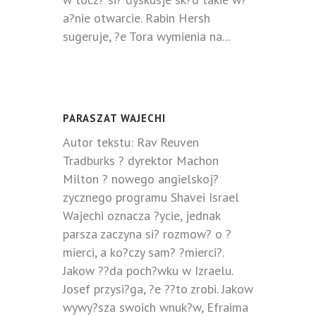
a?nie otwarcie. Rabin Hersh
sugeruje, ?e Tora wymienia na...
PARASZAT WAJECHI
Autor tekstu: Rav Reuven
Tradburks ? dyrektor Machon
Milton ? nowego angielskoj?
zycznego programu Shavei Israel
Wajechi oznacza ?ycie, jednak
parsza zaczyna si? rozmow? o ?
mierci, a ko?czy sam? ?mierci?.
Jakow ??da poch?wku w Izraelu.
Josef przysi?ga, ?e ??to zrobi. Jakow
wywy?sza swoich wnuk?w, Efraima