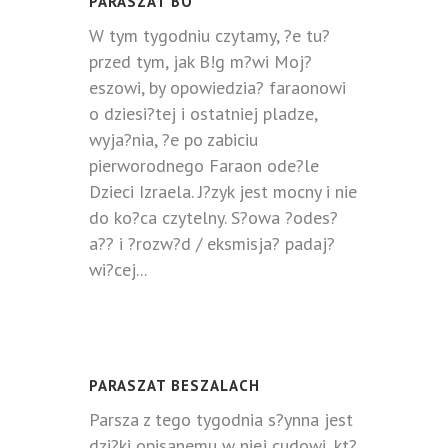
PARASZAT BO
W tym tygodniu czytamy, ?e tu?
przed tym, jak B!g m?wi Moj?
eszowi, by opowiedzia? faraonowi
o dziesi?tej i ostatniej pladze,
wyja?nia, ?e po zabiciu
pierworodnego Faraon ode?le
Dzieci Izraela. J?zyk jest mocny i nie
do ko?ca czytelny. S?owa ?odes?
a?? i ?rozw?d / eksmisja? padaj?
wi?cej...
PARASZAT BESZALACH
Parsza z tego tygodnia s?ynna jest
dzi?ki opisanemu w niej cudowi, kt?