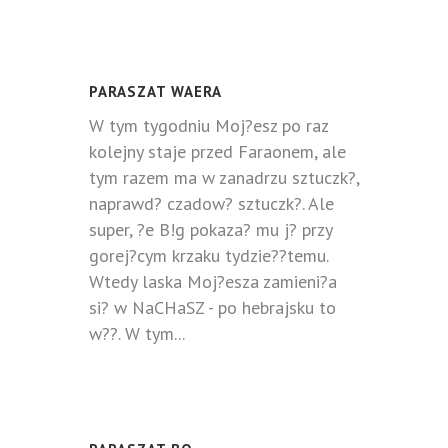
PARASZAT WAERA
W tym tygodniu Moj?esz po raz
kolejny staje przed Faraonem, ale
tym razem ma w zanadrzu sztuczk?,
naprawd? czadow? sztuczk?. Ale
super, ?e B!g pokaza? mu j? przy
gorej?cym krzaku tydzie??temu.
Wtedy laska Moj?esza zamieni?a
si? w NaCHaSZ - po hebrajsku to
w??. W tym...