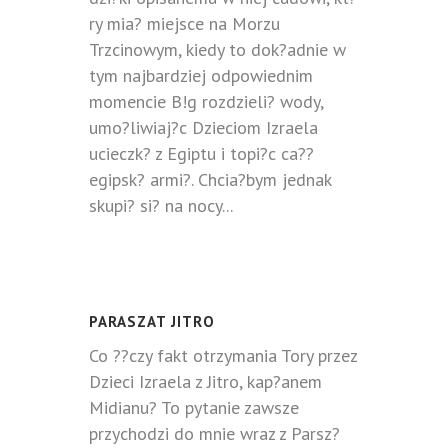
ry mia? miejsce na Morzu
Trzcinowym, kiedy to dok?adnie w
tym najbardziej odpowiednim
momencie B!g rozdzieli? wody,
umo?liwiaj?c Dzieciom Izraela
ucieczk? z Egiptu i topi?c ca??
egipsk? armi?. Chcia?bym jednak
skupi? si? na nocy...
PARASZAT JITRO
Co ??czy fakt otrzymania Tory przez
Dzieci Izraela z Jitro, kap?anem
Midianu? To pytanie zawsze
przychodzi do mnie wraz z Parsz?