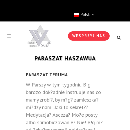
Polski
WESPRZYJ NAS
PARASZAT HASZAWUA
PARASZAT TERUMA
W Parszy w tym tygodniu B!g
bardzo dok?adnie instruuje nas co
mamy zrobi?, by m?g? zamieszka?
mi?dzy nami. Jaki to sekret??
Medytacja? Asceza? Mo?e posty
albo samobiczowanie? Nie! B!g m?
wi, ?eby?my zebrali najdro?sze i