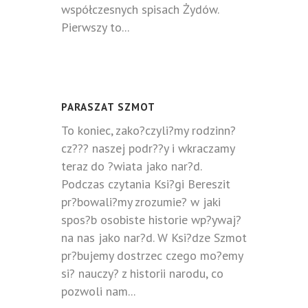
współczesnych spisach Żydów.
Pierwszy to...
PARASZAT SZMOT
To koniec, zako?czyli?my rodzinn?
cz??? naszej podr??y i wkraczamy
teraz do ?wiata jako nar?d.
Podczas czytania Ksi?gi Bereszit
pr?bowali?my zrozumie? w jaki
spos?b osobiste historie wp?ywaj?
na nas jako nar?d. W Ksi?dze Szmot
pr?bujemy dostrzec czego mo?emy
si? nauczy? z historii narodu, co
pozwoli nam...