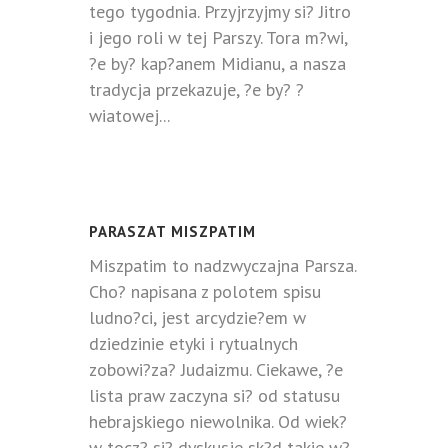
tego tygodnia. Przyjrzyjmy si? Jitro
i jego roli w tej Parszy. Tora m?wi,
?e by? kap?anem Midianu, a nasza
tradycja przekazuje, ?e by? ?
wiatowej...
PARASZAT MISZPATIM
Miszpatim to nadzwyczajna Parsza.
Cho? napisana z polotem spisu
ludno?ci, jest arcydzie?em w
dziedzinie etyki i rytualnych
zobowi?za? Judaizmu. Ciekawe, ?e
lista praw zaczyna si? od statusu
hebrajskiego niewolnika. Od wiek?
w tocz? si? dyskusje sk?d takie w?