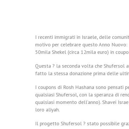
I recenti immigrati in Israele, delle comu
motivo per celebrare questo Anno Nuovo: l
50mila Shekel (circa 12mila euro) in coupons
Questa ? la seconda volta che Shufersol ai
fatto la stessa donazione prima delle ulti
I coupons di Rosh Hashana sono pensati per
qualsiasi Shufersol, con la speranza di ren
qualsiasi momento dell’anno). Shavei Israe
loro aliyah.
Il progetto Shufersol ? stato possibile gra