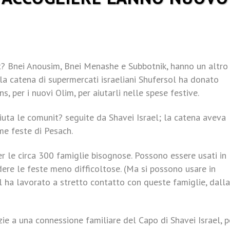
nit? Bnei Anousim, Bnei Menashe e Subbotnik, hanno un altro
a catena di supermercati israeliani Shufersol ha donato
, per i nuovi Olim, per aiutarli nelle spese festive.
uta le comunit? seguite da Shavei Israel; la catena aveva
me feste di Pesach.
 le circa 300 famiglie bisognose. Possono essere usati in
dere le feste meno difficoltose. (Ma si possono usare in
l ha lavorato a stretto contatto con queste famiglie, dalla
zie a una connessione familiare del Capo di Shavei Israel, pe