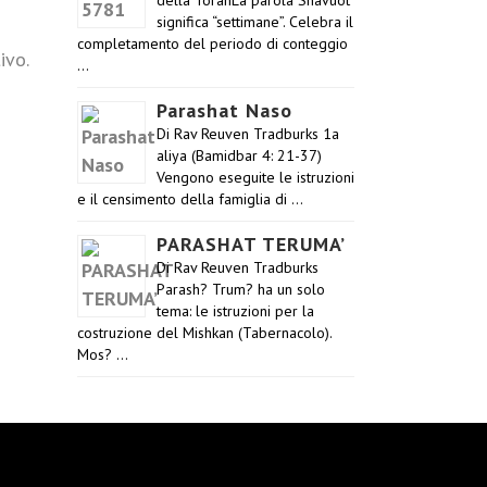
della TorahLa parola Shavuot
significa “settimane”. Celebra il
completamento del periodo di conteggio
ivo.
…
Parashat Naso
Di Rav Reuven Tradburks 1a
aliya (Bamidbar 4: 21-37)
Vengono eseguite le istruzioni
e il censimento della famiglia di …
PARASHAT TERUMA’
Di Rav Reuven Tradburks
Parash? Trum? ha un solo
tema: le istruzioni per la
costruzione del Mishkan (Tabernacolo).
Mos? …