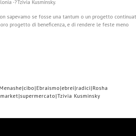
lonia -?Tzivia Kusminsky.
, non sapevamo se fosse una tantum o un progetto continuat
loro progetto di beneficenza, e di rendere le feste meno
Menashe|cibo|Ebraismo|ebrei|radici|Rosha
rmarket|supermercato|Tzivia Kusminsky