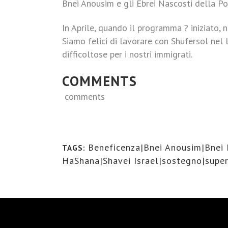
Bnei Anousim e gli Ebrei Nascosti della Po
In Aprile, quando il programma ? iniziato
Siamo felici di lavorare con Shufersol nel 
difficoltose per i nostri immigrati.
COMMENTS
comments
Beneficenza|Bnei Anousim|Bnei 
TAGS:
HaShana|Shavei Israel|sostegno|supe