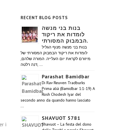
RECENT BLOG POSTS
בנות בני מנשה
לומדות את ריקוד
הבמבוק המסורתי.
בנות בני מנשה מנוף הגליל
לומדות את ריקוד הבמבוק המסורתי של
מיזורם לקראת יום העלייה. המורה שלהם,
דנה רלטה, …
Parashat Bamidbar
Di Rav Reuven Tradburks
Prima aliá (Bamidbar 1:1-19) A
Rosh Chodesh Iyar del
secondo anno da quando hanno lasciato
…
SHAVUOT 5781
r i
Shavuot – La festa del dono