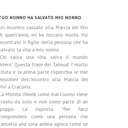
TUO NONNO HA SALVATO MIO NONNO
Un incontro casuale alla Marcia dei Vivi
di quest'anno, mi ha toccato molto. Ho
incontrato il figlio della persona che ha
salvato la vita a mio nonno.
-
"Chi salva una vita, salva il mondo
intero". Questa frase del Talmud ? molto
citata e la prima parte rispecchia le mie
emozioni dell'incontro alla Marcia dei
Vivi a Cracovia.
La Mishna chiede come mai l'uomo viene
-
creato da solo e non come parte di un
gruppo. La risposta: "Per farci
comprendere come una persona che
-
cancella una sola anima agisca come se