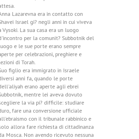
attesa.
Anna Lazarevna era in contatto con
Shavei Israel gi? negli anni in cui viveva
a Vysoki. La sua casa era un luogo
d'incontro per la comunit? Subbotnik del
luogo e le sue porte erano sempre
aperte per celebrazioni, preghiere e
lezioni di Torah.
Suo figlio era immigrato in Israele
diversi anni fa, quando le porte
dell'aliyah erano aperte agli ebrei
Subbotnik, mentre lei aveva dovuto
scegliere la via pi? difficile: studiare
duro, fare una conversione ufficiale
all'ebraismo con il tribunale rabbinico e
solo allora fare richiesta di cittadinanza
da Mosca. Non avendo ricevuto nessuna