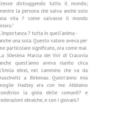
stesse distruggendo tutto il mondo;
mentre la persona che salva anche solo
una vita ? come salvasse il mondo
intero."
L'importanza ? tutta in quell'anima -
anche una sola. Questo valore aveva per
me particolare significato, ora come mai.
La 30esima Marcia dei Vivi di Cracovia
anche quest'anno aveva riunito circa
15mila ebrei, nel cammino che va da
Auschwitz a Birkenau. Quest'anno mia
moglie Hadley era con me. Abbiamo
condiviso la gioia delle comunit? e
federazioni ebraiche, e con i giovani.?
-