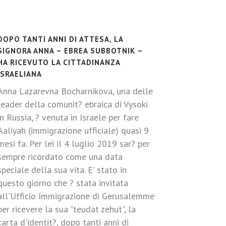
DOPO TANTI ANNI DI ATTESA, LA
SIGNORA ANNA – EBREA SUBBOTNIK –
HA RICEVUTO LA CITTADINANZA
ISRAELIANA
Anna Lazarevna Bocharnikova, una delle
leader della comunit? ebraica di Vysoki
in Russia, ? venuta in Israele per fare
Aaliyah (immigrazione ufficiale) quasi 9
mesi fa. Per lei il 4 luglio 2019 sar? per
sempre ricordato come una data
speciale della sua vita. E' stato in
questo giorno che ? stata invitata
all'Ufficio Immigrazione di Gerusalemme
per ricevere la sua "teudat zehut", la
carta d'identit?, dopo tanti anni di