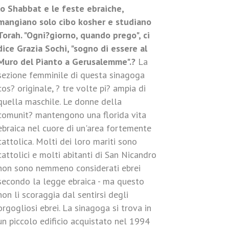
lo Shabbat e le feste ebraiche,
mangiano solo cibo kosher e studiano
Torah. "Ogni?giorno, quando prego", ci
dice Grazia Sochi, "sogno di essere al
Muro del Pianto a Gerusalemme".?
La
sezione femminile di questa sinagoga
cos? originale, ? tre volte pi? ampia di
quella maschile. Le donne della
comunit? mantengono una florida vita
ebraica nel cuore di un'area fortemente
cattolica. Molti dei loro mariti sono
cattolici e molti abitanti di San Nicandro
non sono nemmeno considerati ebrei
secondo la legge ebraica - ma questo
non li scoraggia dal sentirsi degli
orgogliosi ebrei. La sinagoga si trova in
un piccolo edificio acquistato nel 1994