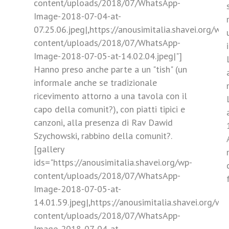
content/uploads/2018/07/WhatsApp-
Image-2018-07-04-at-
07.25.06.jpeg|,https://anousimitalia.shavei.org/wp-
content/uploads/2018/07/WhatsApp-
Image-2018-07-05-at-14.02.04.jpeg|"]
Hanno preso anche parte a un "tish" (un
informale anche se tradizionale
ricevimento attorno a una tavola con il
capo della comunit?), con piatti tipici e
canzoni, alla presenza di Rav Dawid
Szychowski, rabbino della comunit?.
[gallery
i
ids="https://anousimitalia.shavei.org/wp-
content/uploads/2018/07/WhatsApp-
Image-2018-07-05-at-
14.01.59.jpeg|,https://anousimitalia.shavei.org/wp
content/uploads/2018/07/WhatsApp-
Image-2018-07-04-at-