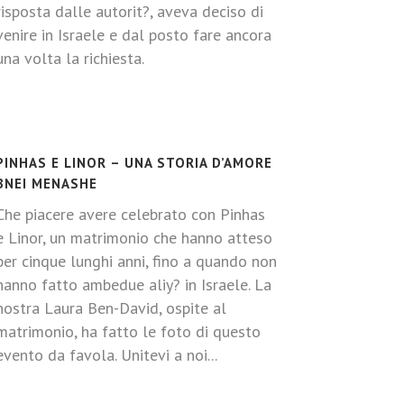
risposta dalle autorit?, aveva deciso di
venire in Israele e dal posto fare ancora
una volta la richiesta.
PINHAS E LINOR – UNA STORIA D’AMORE
BNEI MENASHE
Che piacere avere celebrato con Pinhas
e Linor, un matrimonio che hanno atteso
per cinque lunghi anni, fino a quando non
hanno fatto ambedue aliy? in Israele. La
nostra Laura Ben-David, ospite al
matrimonio, ha fatto le foto di questo
evento da favola. Unitevi a noi...