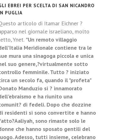
GLI EBREI PER SCELTA DI SAN NICANDRO
-
IN PUGLIA
Questo articolo di Itamar Eichner ?
apparso nel giornale israeliano, molto
-
letto, Ynet.
"Un remoto villaggio
dell'Italia Meridionale contiene tra le
sue mura una sinagoga piccola e unica
-
nel suo genere,?virtualmente sotto
controllo femminile. Tutto ? iniziato
circa un secolo fa, quando il "profeta"
Donato Manduzio si ? innamorato
dell'ebraismo e ha riunito una
comunit? di fedeli. Dopo che dozzine
di residenti si sono convertite e hanno
fatto?Aaliyah, sono rimaste solo le
donne che hanno sposato gentili del
luogo. Adesso, tutti insieme, celebrano