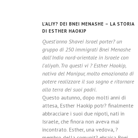
L’ALIY? DEI BNEI MENASHE – LA STORIA
DI ESTHER HAOKIP
Quest'anno Shavei Israel porter? un
gruppo di 250 immigrati Bnei Menashe
dall'India nord-orientale in Israele con
l'aliyah. Tra questi vi ? Esther Haokip,
nativa del Manipur, molto emozionata di
potere realizzare il suo sogno e ritornare
alla terra dei suoi padri.
Questo autunno, dopo molti anni di
attesa, Esther Haokip potr? finalmente
abbracciare i suoi due nipoti, nati in
Israele, che finora non aveva mai
incontrato. Esther, una vedova, ?
membro della comunit? ebraica Bnei