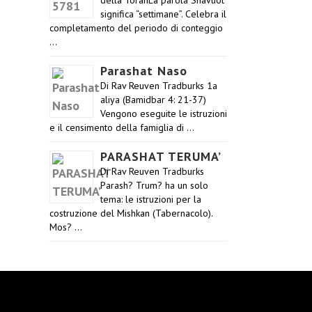
della TorahLa parola Shavuot
significa “settimane”. Celebra il
completamento del periodo di conteggio
…
Parashat Naso
Di Rav Reuven Tradburks 1a
aliya (Bamidbar 4: 21-37)
Vengono eseguite le istruzioni
e il censimento della famiglia di …
PARASHAT TERUMA’
Di Rav Reuven Tradburks
Parash? Trum? ha un solo
tema: le istruzioni per la
costruzione del Mishkan (Tabernacolo).
Mos? …