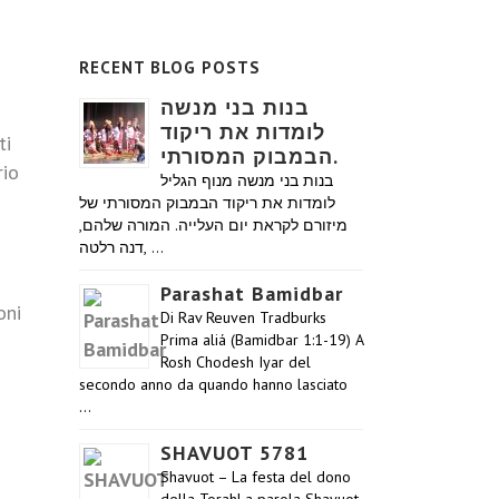
RECENT BLOG POSTS
בנות בני מנשה
לומדות את ריקוד
ti
הבמבוק המסורתי.
rio
בנות בני מנשה מנוף הגליל
לומדות את ריקוד הבמבוק המסורתי של
מיזורם לקראת יום העלייה. המורה שלהם,
דנה רלטה, …
Parashat Bamidbar
oni
Di Rav Reuven Tradburks
Prima aliá (Bamidbar 1:1-19) A
Rosh Chodesh Iyar del
secondo anno da quando hanno lasciato
…
SHAVUOT 5781
Shavuot – La festa del dono