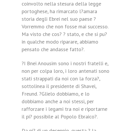
coinvolto nella stesura della legge
portoghese, ha rimarcato l?amara
storia degli Ebrei nel suo paese ?
Vorremmo che non fosse mai successo.
Ma visto che cos? ? stato, e che si pu?
in qualche modo riparare, abbiamo
pensato che andasse fatto?.
?I Bnei Anousim sono i nostri fratelli e,
non per colpa loro, i loro antenati sono
stati strappati da noi con la forza?,
sottolinea il presidente di Shavei,
Freund. ?Glielo dobbiamo, e lo
dobbiamo anche a noi stessi, per
rafforzare i legami tra noi e riportarne
il pi? possibile al Popolo Ebraico?.
Da pi? di un decennio, questa ? la