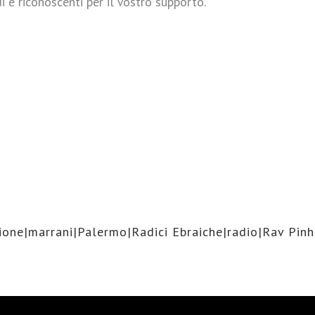
 e riconoscenti per il Vostro supporto.
ione|marrani|Palermo|Radici Ebraiche|radio|Rav Pin