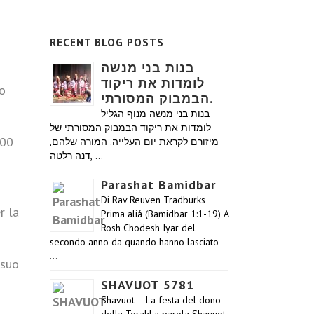
RECENT BLOG POSTS
בנות בני מנשה
לומדות את ריקוד
io
הבמבוק המסורתי.
בנות בני מנשה מנוף הגליל
לומדות את ריקוד הבמבוק המסורתי של
500
מיזורם לקראת יום העלייה. המורה שלהם,
דנה רלטה, …
Parashat Bamidbar
Di Rav Reuven Tradburks
r la
Prima aliá (Bamidbar 1:1-19) A
Rosh Chodesh Iyar del
secondo anno da quando hanno lasciato
…
 suo
SHAVUOT 5781
Shavuot – La festa del dono