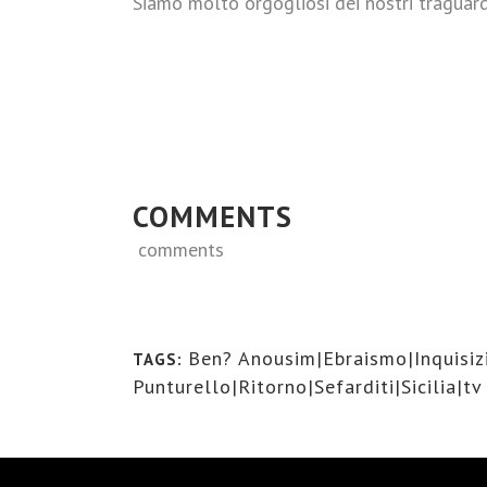
Siamo molto orgogliosi dei nostri traguardi
COMMENTS
comments
Ben? Anousim|Ebraismo|Inquisiz
TAGS:
Punturello|Ritorno|Sefarditi|Sicilia|tv