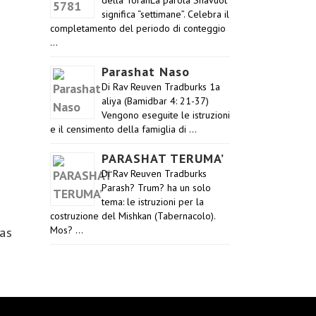
della TorahLa parola Shavuot
significa “settimane”. Celebra il
completamento del periodo di conteggio
…
Parashat Naso
Di Rav Reuven Tradburks 1a
aliya (Bamidbar 4: 21-37)
Vengono eseguite le istruzioni
e il censimento della famiglia di …
PARASHAT TERUMA’
Di Rav Reuven Tradburks
Parash? Trum? ha un solo
tema: le istruzioni per la
costruzione del Mishkan (Tabernacolo).
Mos? …
has