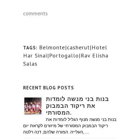
comments
Belmonte|casherut|Hotel
TAGS:
Har Sinai|Portogallo|Rav Elisha
Salas
RECENT BLOG POSTS
בנות בני מנשה לומדות
את ריקוד הבמבוק
המסורתי.
בנות בני מנשה מנוף הגליל לומדות את
ריקוד הבמבוק המסורתי של מיזורם לקראת יום
העלייה. המורה שלהם, דנה רלטה, …