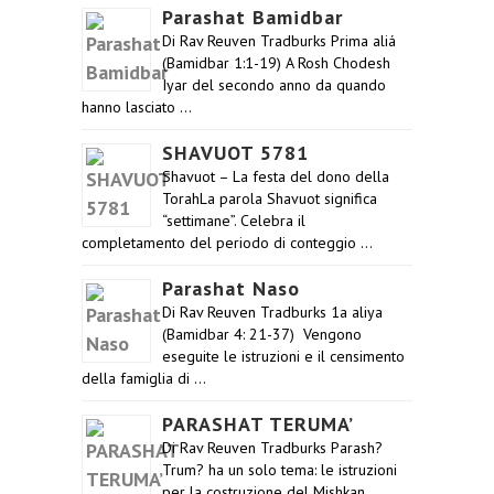
Parashat Bamidbar
Di Rav Reuven Tradburks Prima aliá
(Bamidbar 1:1-19) A Rosh Chodesh
Iyar del secondo anno da quando
hanno lasciato …
SHAVUOT 5781
Shavuot – La festa del dono della
TorahLa parola Shavuot significa
“settimane”. Celebra il
completamento del periodo di conteggio …
Parashat Naso
Di Rav Reuven Tradburks 1a aliya
(Bamidbar 4: 21-37) Vengono
eseguite le istruzioni e il censimento
della famiglia di …
PARASHAT TERUMA’
Di Rav Reuven Tradburks Parash?
Trum? ha un solo tema: le istruzioni
per la costruzione del Mishkan