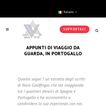
Italiano
SUPPORTACI
APPUNTI DI VIAGGIO DA
GUARDA, IN PORTOGALLO
Quanto segue ? un estratto degli scritti
di Nora Goldfinger, che sta viaggiando
tra i quartieri ebraici di Spagna e
Portogallo e ha acconsentito a
condividere la sua esperienza con noi.