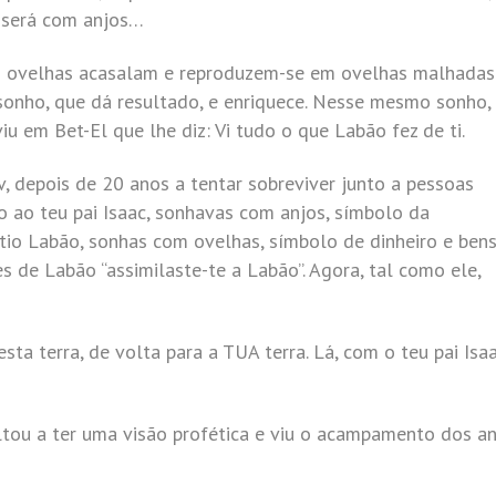
 será com anjos…
As ovelhas acasalam e reproduzem-se em ovelhas malhadas
sonho, que dá resultado, e enriquece. Nesse mesmo sonho,
u em Bet-El que lhe diz: Vi tudo o que Labão fez de ti.
ov, depois de 20 anos a tentar sobreviver junto a pessoas
 ao teu pai Isaac, sonhavas com anjos, símbolo da
 tio Labão, sonhas com ovelhas, símbolo de dinheiro e ben
es de Labão “assimilaste-te a Labão”. Agora, tal como ele,
esta terra, de volta para a TUA terra. Lá, com o teu pai Isaa
ltou a ter uma visão profética e viu o acampamento dos a