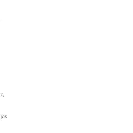
.
s
c,
njos