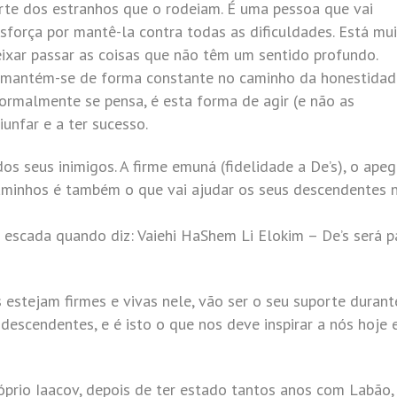
rte dos estranhos que o rodeiam. É uma pessoa que vai
sforça por mantê-la contra todas as dificuldades. Está mu
eixar passar as coisas que não têm um sentido profundo.
v mantém-se de forma constante no caminho da honestidad
normalmente se pensa, é esta forma de agir (e não as
iunfar e a ter sucesso.
os seus inimigos. A firme emuná (fidelidade a De’s), o ape
caminhos é também o que vai ajudar os seus descendentes 
a escada quando diz: Vaiehi HaShem Li Elokim – De’s será p
estejam firmes e vivas nele, vão ser o seu suporte durant
descendentes, e é isto o que nos deve inspirar a nós hoje
rio Iaacov, depois de ter estado tantos anos com Labão,