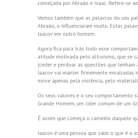
começada por Abraão e Isaac. Refere-se ao 
Vemos também que as palavras do seu pai a
Abraão, o influenciaram muito. Estas pala
Iaacov em outro homem.
Agora fica para trás todo esse comportam
atitude motivada pelo altruísmo, que se ca
(ceder e perdoar as questões que tenham 
Iaacov vai manter firmemente enraizadas 
move apenas pela violência, pelo material
Os seus valores e o seu comportamento 
Grande Homem, um líder comum de um Gra
É assim que começa o caminho daquele que
Iaacov é uma pessoa que sabe o que é o ex