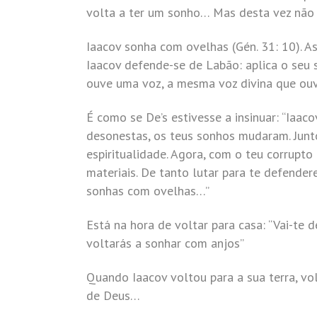
volta a ter um sonho… Mas desta vez não
Iaacov sonha com ovelhas (Gén. 31: 10). 
Iaacov defende-se de Labão: aplica o seu 
ouve uma voz, a mesma voz divina que ouvi
É como se De’s estivesse a insinuar: “Iaac
desonestas, os teus sonhos mudaram. Junto
espiritualidade. Agora, com o teu corrupto
materiais. De tanto lutar para te defender
sonhas com ovelhas…”
Está na hora de voltar para casa: “Vai-te d
voltarás a sonhar com anjos”
Quando Iaacov voltou para a sua terra, vo
de Deus…