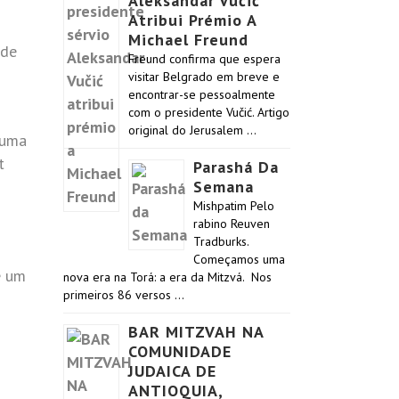
Aleksandar Vučić
Atribui Prémio A
Michael Freund
 de
Freund confirma que espera
visitar Belgrado em breve e
encontrar-se pessoalmente
com o presidente Vučić. Artigo
original do Jerusalem …
 uma
t
Parashá Da
Semana
Mishpatim Pelo
rabino Reuven
Tradburks.
Começamos uma
e um
nova era na Torá: a era da Mitzvá. Nos
primeiros 86 versos …
BAR MITZVAH NA
COMUNIDADE
JUDAICA DE
ANTIOQUIA,