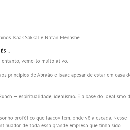
abinos Isaak Sakkal e Natan Menashe.
 ÉS…
o entanto, vemo-lo muito ativo.
aos princípios de Abraão e Isaac apesar de estar em casa d
 Ruach — espiritualidade, idealismo. E a base do idealismo 
sonho profético que Iaacov tem, onde vê a escada. Nesse
ontinuador de toda essa grande empresa que tinha sido