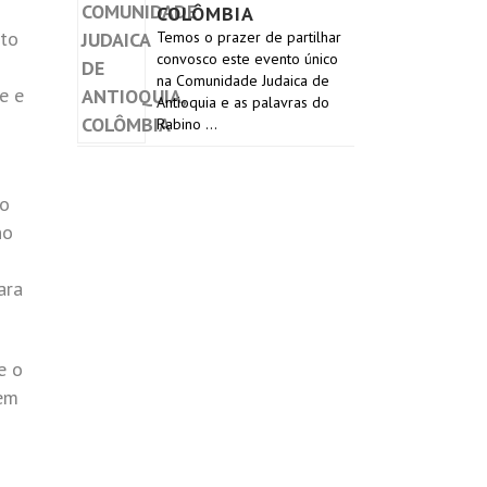
COLÔMBIA
ito
Temos o prazer de partilhar
convosco este evento único
na Comunidade Judaica de
e e
Antioquia e as palavras do
Rabino …
go
no
ara
e o
 em