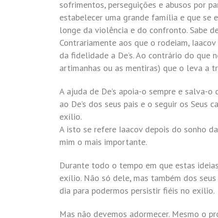
sofrimentos, perseguições e abusos por pa
estabelecer uma grande família e que se e
longe da violência e do confronto. Sabe d
Contrariamente aos que o rodeiam, Iaaco
da fidelidade a De’s. Ao contrário do que 
artimanhas ou as mentiras) que o leva a tr
A ajuda de De’s apoia-o sempre e salva-o d
ao De’s dos seus pais e o seguir os Seus 
exílio.
A isto se refere Iaacov depois do sonho d
mim o mais importante.
Durante todo o tempo em que estas ideias 
exílio. Não só dele, mas também dos seus 
dia para podermos persistir fiéis no exílio.
Mas não devemos adormecer. Mesmo o próp