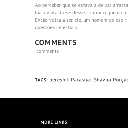
Ao perceber que se estava a deixar arrast
Iaacov afasta-se desse contexto que o corró
Então volta a ser ele, um homem de espíri
questões celestiais.
COMMENTS
comments
bereshit|Parashat Shavua|Porç
TAGS:
MORE LINKS