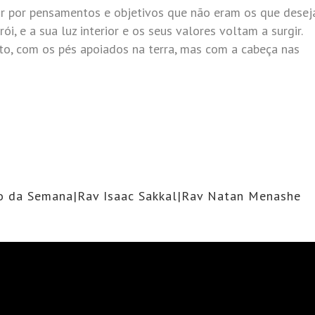
ar por pensamentos e objetivos que não eram os que desej
i, e a sua luz interior e os seus valores voltam a surgir.
to, com os pés apoiados na terra, mas com a cabeça nas
ão da Semana|Rav Isaac Sakkal|Rav Natan Menashe