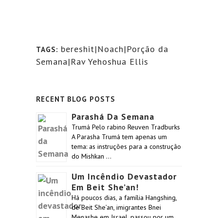
bereshit|Noach|Porção da
TAGS:
Semana|Rav Yehoshua Ellis
RECENT BLOG POSTS
Parashá Da Semana
Trumá Pelo rabino Reuven Tradburks
A Parasha Trumá tem apenas um
tema: as instruções para a construção
do Mishkan …
Um Incêndio Devastador
Em Beit She’an!
Há poucos dias, a família Hangshing,
de Beit She’an, imigrantes Bnei
Menashe em Israel, passou por um