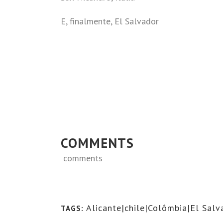
E, finalmente, El Salvador
COMMENTS
comments
Alicante|chile|Colômbia|El Salv
TAGS: