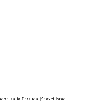
ador|Itália|Portugal|Shavei Israel