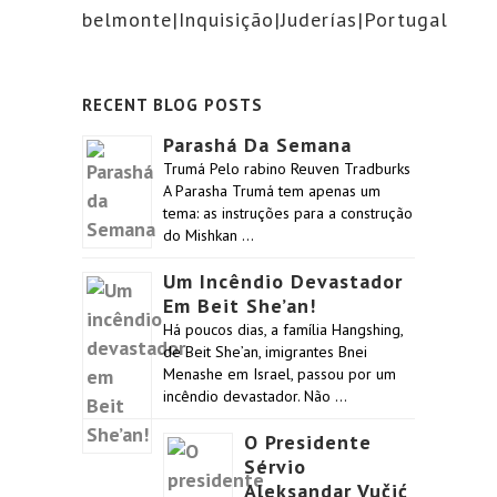
belmonte|Inquisição|Juderías|Portugal
RECENT BLOG POSTS
Parashá Da Semana
Trumá Pelo rabino Reuven Tradburks
A Parasha Trumá tem apenas um
tema: as instruções para a construção
do Mishkan …
Um Incêndio Devastador
Em Beit She’an!
Há poucos dias, a família Hangshing,
de Beit She’an, imigrantes Bnei
Menashe em Israel, passou por um
incêndio devastador. Não …
O Presidente
Sérvio
Aleksandar Vučić