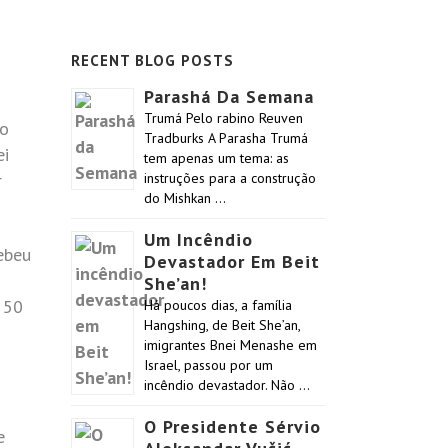
RECENT BLOG POSTS
Parashá Da Semana
Trumá Pelo rabino Reuven
vo
Tradburks A Parasha Trumá
ei
tem apenas um tema: as
r
instruções para a construção
do Mishkan …
Um Incêndio
ebeu
Devastador Em Beit
She’an!
 50
Há poucos dias, a família
Hangshing, de Beit She’an,
imigrantes Bnei Menashe em
Israel, passou por um
incêndio devastador. Não …
O Presidente Sérvio
e