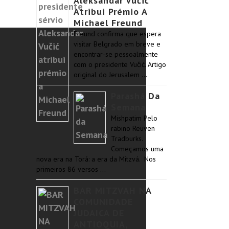
Aleksandar Vučić
Atribui Prémio A
Michael Freund
Freund confirma que espera
visitar Belgrado em breve e
encontrar-se pessoalmente
com o presidente Vučić. Artigo
original do Jerusalem …
Parashá Da
Semana
Mishpatim Pelo
rabino Reuven
Tradburks.
Começamos uma
nova era na Torá: a era da Mitzvá. Nos
primeiros 86 versos …
BAR MITZVAH NA
COMUNIDADE
JUDAICA DE
ANTIOQUIA,