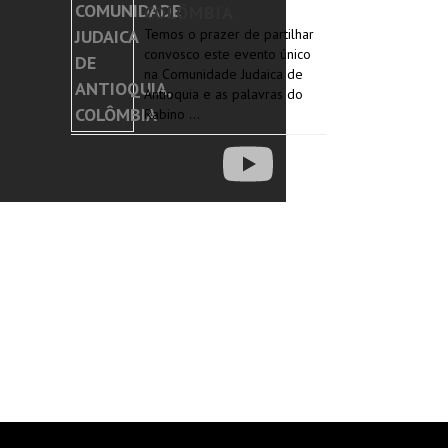
COLÔMBIA
Temos o prazer de partilhar
convosco este evento único
na Comunidade Judaica de
Antioquia e as palavras do
Rabino …