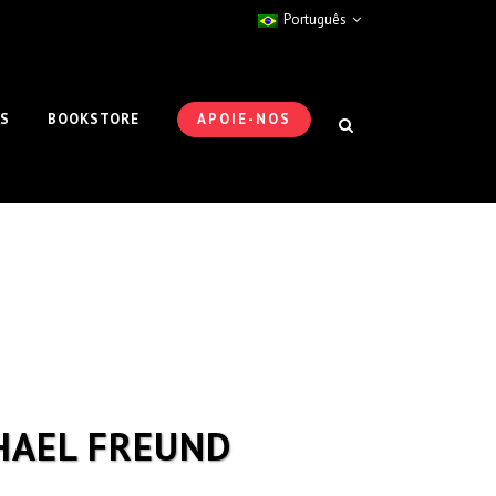
Português
ES
BOOKSTORE
APOIE-NOS
HAEL FREUND