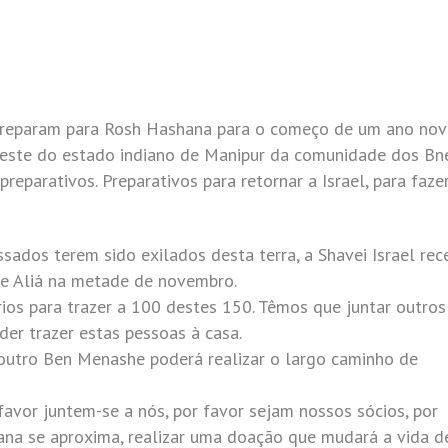
preparam para Rosh Hashana para o começo de um ano no
deste do estado indiano de Manipur da comunidade dos Bn
eparativos. Preparativos para retornar a Israel, para faze
sados terem sido exilados desta terra, a Shavei Israel rec
de Aliá na metade de novembro.
os para trazer a 100 destes 150. Têmos que juntar outros
er trazer estas pessoas à casa.
outro Ben Menashe poderá realizar o largo caminho de
favor juntem-se a nós, por favor sejam nossos sócios, por
na se aproxima, realizar uma doação que mudará a vida d