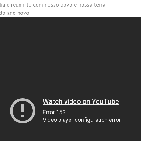
a e reunir-lo com nosso povo e nossa terra.
do ano novo.