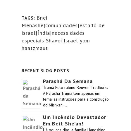
Bnei
TAGS:
Menashe|comunidades|estado de
israel|Índia|necessidades
especiais|Shavei Israel|yom
haatzmaut
RECENT BLOG POSTS
Parashá Da Semana
Trumá Pelo rabino Reuven Tradburks
A Parasha Trumá tem apenas um
tema: as instruções para a construção
do Mishkan …
Um Incêndio Devastador
Em Beit She’an!
Há poucos dias, a família Hangshing,