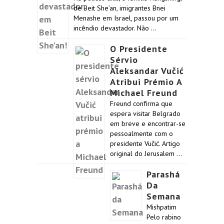
de Beit She’an, imigrantes Bnei
Menashe em Israel, passou por um
incêndio devastador. Não …
O Presidente
Sérvio
Aleksandar Vučić
Atribui Prémio A
Michael Freund
Freund confirma que
espera visitar Belgrado
em breve e encontrar-se
pessoalmente com o
presidente Vučić. Artigo
original do Jerusalem …
Parashá
Da
Semana
Mishpatim
Pelo rabino