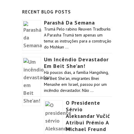
RECENT BLOG POSTS
Parashá Da Semana
Trumá Pelo rabino Reuven Tradburks
A Parasha Trumá tem apenas um
tema: as instruções para a construção
do Mishkan …
Um Incêndio Devastador
Em Beit She’an!
Há poucos dias, a família Hangshing,
de Beit She’an, imigrantes Bnei
Menashe em Israel, passou por um
incêndio devastador. Não …
O Presidente
Sérvio
Aleksandar Vučić
Atribui Prémio A
Michael Freund