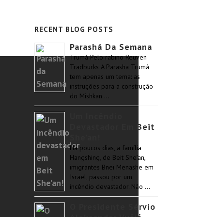
RECENT BLOG POSTS
Parashá Da Semana
Trumá Pelo rabino Reuven
Tradburks A Parasha Trumá
tem apenas um tema: as
instruções para a construção
do Mishkan …
Um Incêndio
Devastador Em Beit
She’an!
Há poucos dias, a família
Hangshing, de Beit She’an,
imigrantes Bnei Menashe em
Israel, passou por um
incêndio devastador. Não …
O Presidente Sérvio