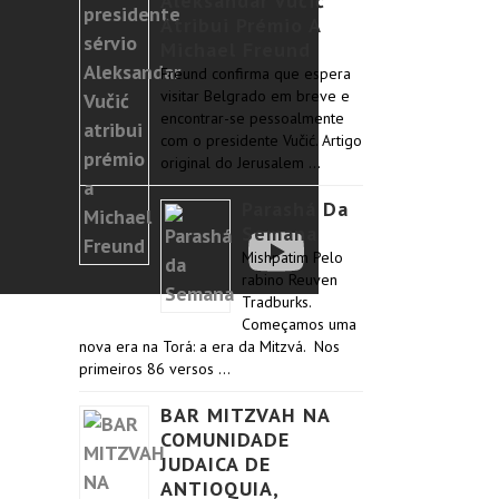
Aleksandar Vučić
Atribui Prémio A
Michael Freund
Freund confirma que espera
visitar Belgrado em breve e
encontrar-se pessoalmente
com o presidente Vučić. Artigo
original do Jerusalem …
Parashá Da
Semana
Mishpatim Pelo
rabino Reuven
Tradburks.
Começamos uma
nova era na Torá: a era da Mitzvá. Nos
primeiros 86 versos …
BAR MITZVAH NA
COMUNIDADE
JUDAICA DE
ANTIOQUIA,