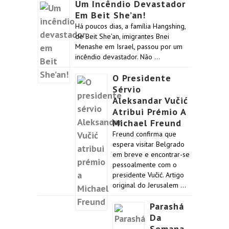
Um Incêndio Devastador
Em Beit She’an!
Há poucos dias, a família Hangshing,
de Beit She’an, imigrantes Bnei
Menashe em Israel, passou por um
incêndio devastador. Não …
O Presidente
Sérvio
Aleksandar Vučić
Atribui Prémio A
Michael Freund
Freund confirma que
espera visitar Belgrado
em breve e encontrar-se
pessoalmente com o
presidente Vučić. Artigo
original do Jerusalem …
Parashá
Da
Semana