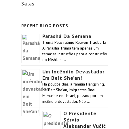
Salas
RECENT BLOG POSTS
Parashá Da Semana
Trumá Pelo rabino Reuven Tradburks
A Parasha Trumá tem apenas um
tema: as instruções para a construção
do Mishkan …
Um Incêndio Devastador
Em Beit She’an!
Há poucos dias, a família Hangshing,
de Beit She’an, imigrantes Bnei
Menashe em Israel, passou por um
incêndio devastador. Não …
O Presidente
Sérvio
Aleksandar Vučić