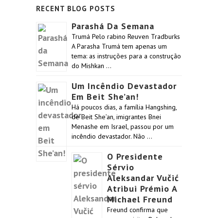
RECENT BLOG POSTS
Parashá Da Semana
Trumá Pelo rabino Reuven Tradburks
A Parasha Trumá tem apenas um
tema: as instruções para a construção
do Mishkan …
Um Incêndio Devastador
Em Beit She’an!
Há poucos dias, a família Hangshing,
de Beit She’an, imigrantes Bnei
Menashe em Israel, passou por um
incêndio devastador. Não …
O Presidente
Sérvio
Aleksandar Vučić
Atribui Prémio A
Michael Freund
Freund confirma que