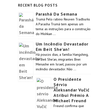
RECENT BLOG POSTS
Parashá Da Semana
Trumá Pelo rabino Reuven Tradburks
A Parasha Trumá tem apenas um
tema: as instruções para a construção
do Mishkan …
Um Incêndio Devastador
Em Beit She’an!
Há poucos dias, a família Hangshing,
de Beit She’an, imigrantes Bnei
Menashe em Israel, passou por um
incêndio devastador. Não …
O Presidente
Sérvio
Aleksandar Vučić
Atribui Prémio A
Michael Freund
Freund confirma que