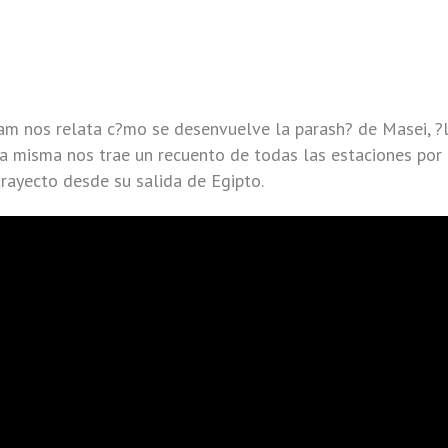
am nos relata c?mo se desenvuelve la parash? de Masei, ?l
La misma nos trae un recuento de todas las estaciones por 
trayecto desde su salida de Egipto.