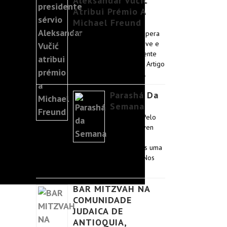
Aleksandar Vučić
Atribui Prémio A
Michael Freund
Freund confirma que espera
visitar Belgrado em breve e
encontrar-se pessoalmente
com o presidente Vučić. Artigo
original do Jerusalem …
Parashá Da
Semana
Mishpatim Pelo
rabino Reuven
Tradburks.
Começamos uma
nova era na Torá: a era da Mitzvá. Nos
primeiros 86 versos …
BAR MITZVAH NA
COMUNIDADE
JUDAICA DE
ANTIOQUIA,