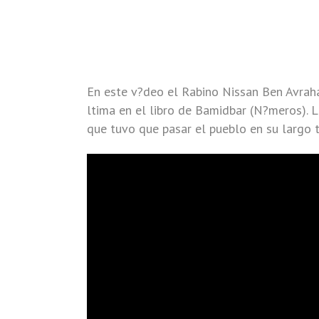
En este v?deo el Rabino Nissan Ben Avrah
ltima en el libro de Bamidbar (N?meros). 
que tuvo que pasar el pueblo en su largo 