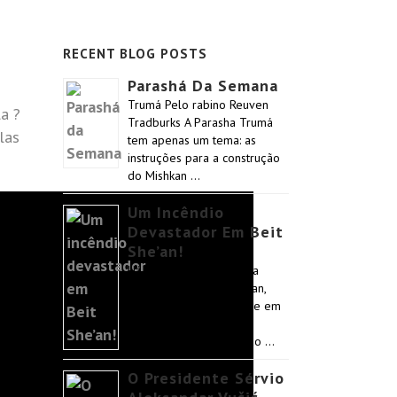
RECENT BLOG POSTS
Parashá Da Semana
Trumá Pelo rabino Reuven
a ?
Tradburks A Parasha Trumá
las
tem apenas um tema: as
instruções para a construção
do Mishkan …
Um Incêndio
Devastador Em Beit
She’an!
Há poucos dias, a família
Hangshing, de Beit She’an,
imigrantes Bnei Menashe em
Israel, passou por um
incêndio devastador. Não …
O Presidente Sérvio