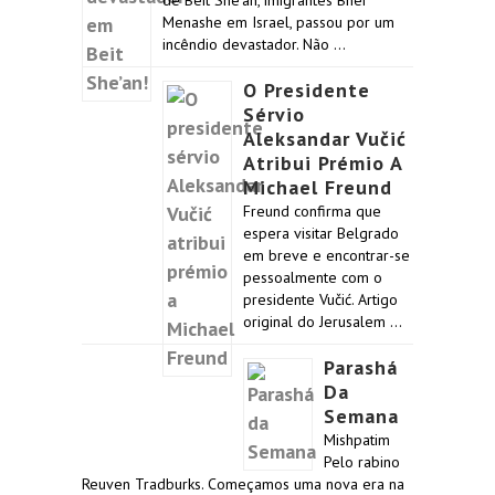
de Beit She’an, imigrantes Bnei
Menashe em Israel, passou por um
incêndio devastador. Não …
O Presidente
Sérvio
Aleksandar Vučić
Atribui Prémio A
Michael Freund
Freund confirma que
espera visitar Belgrado
em breve e encontrar-se
pessoalmente com o
presidente Vučić. Artigo
original do Jerusalem …
Parashá
Da
Semana
Mishpatim
Pelo rabino
Reuven Tradburks. Começamos uma nova era na