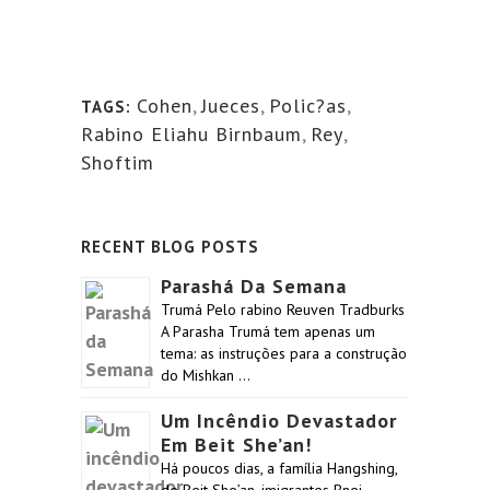
Cohen
,
Jueces
,
Polic?as
,
TAGS:
Rabino Eliahu Birnbaum
,
Rey
,
Shoftim
RECENT BLOG POSTS
Parashá Da Semana
Trumá Pelo rabino Reuven Tradburks
A Parasha Trumá tem apenas um
tema: as instruções para a construção
do Mishkan …
Um Incêndio Devastador
Em Beit She’an!
Há poucos dias, a família Hangshing,