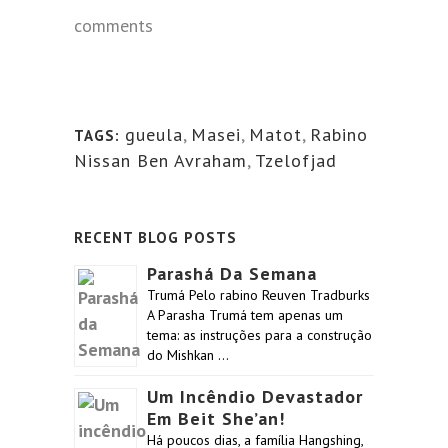
comments
gueula
,
Masei
,
Matot
,
Rabino
TAGS:
Nissan Ben Avraham
,
Tzelofjad
RECENT BLOG POSTS
Parashá Da Semana
Trumá Pelo rabino Reuven Tradburks
A Parasha Trumá tem apenas um
tema: as instruções para a construção
do Mishkan …
Um Incêndio Devastador
Em Beit She’an!
Há poucos dias, a família Hangshing,