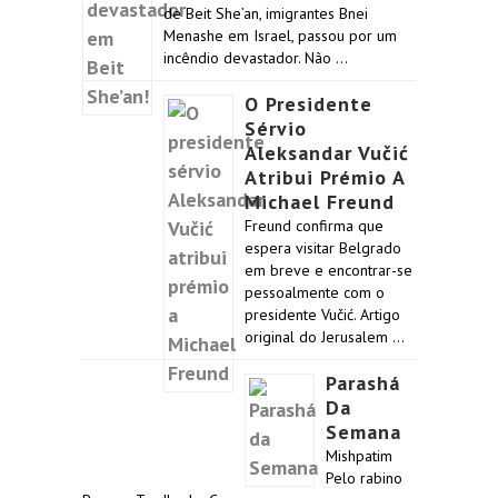
de Beit She’an, imigrantes Bnei
Menashe em Israel, passou por um
incêndio devastador. Não …
O Presidente
Sérvio
Aleksandar Vučić
Atribui Prémio A
Michael Freund
Freund confirma que
espera visitar Belgrado
em breve e encontrar-se
pessoalmente com o
presidente Vučić. Artigo
original do Jerusalem …
Parashá
Da
Semana
Mishpatim
Pelo rabino