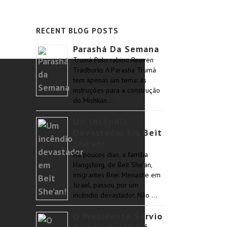
RECENT BLOG POSTS
Parashá Da Semana
Trumá Pelo rabino Reuven
Tradburks A Parasha Trumá
tem apenas um tema: as
instruções para a construção
do Mishkan …
Um Incêndio
Devastador Em Beit
She’an!
Há poucos dias, a família
Hangshing, de Beit She’an,
imigrantes Bnei Menashe em
Israel, passou por um
incêndio devastador. Não …
O Presidente Sérvio