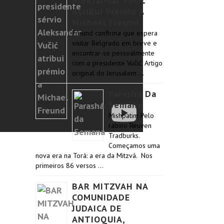
Aleksandar Vučić
Atribui Prémio A
Michael Freund
Freund confirma que espera
visitar Belgrado em breve e
encontrar-se pessoalmente
com o presidente Vučić. Artigo
original do Jerusalem …
Parashá Da
Semana
Mishpatim Pelo
rabino Reuven
Tradburks.
Começamos uma
nova era na Torá: a era da Mitzvá. Nos
primeiros 86 versos …
BAR MITZVAH NA
COMUNIDADE
JUDAICA DE
ANTIOQUIA,