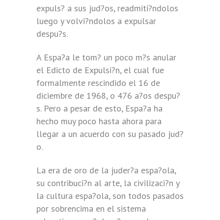
expuls? a sus jud?os, readmiti?ndolos
luego y volvi?ndolos a expulsar
despu?s.
A Espa?a le tom? un poco m?s anular
el Edicto de Expulsi?n, el cual fue
formalmente rescindido el 16 de
diciembre de 1968, o 476 a?os despu?
s. Pero a pesar de esto, Espa?a ha
hecho muy poco hasta ahora para
llegar a un acuerdo con su pasado jud?
o.
La era de oro de la juder?a espa?ola,
su contribuci?n al arte, la civilizaci?n y
la cultura espa?ola, son todos pasados
por sobrencima en el sistema