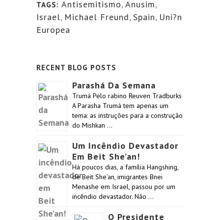
Antisemitismo
,
Anusim
,
TAGS:
Israel
,
Michael Freund
,
Spain
,
Uni?n
Europea
RECENT BLOG POSTS
Parashá Da Semana
Trumá Pelo rabino Reuven Tradburks
A Parasha Trumá tem apenas um
tema: as instruções para a construção
do Mishkan …
Um Incêndio Devastador
Em Beit She’an!
Há poucos dias, a família Hangshing,
de Beit She’an, imigrantes Bnei
Menashe em Israel, passou por um
incêndio devastador. Não …
O Presidente