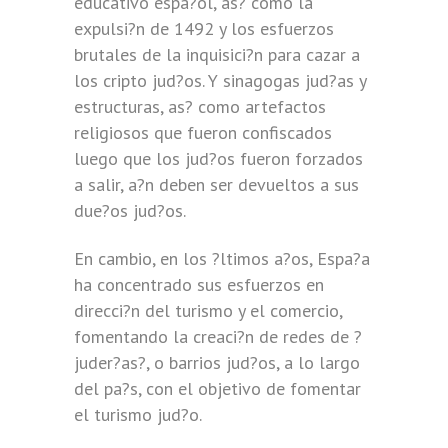
educativo espa?ol, as? como la
expulsi?n de 1492 y los esfuerzos
brutales de la inquisici?n para cazar a
los cripto jud?os. Y sinagogas jud?as y
estructuras, as? como artefactos
religiosos que fueron confiscados
luego que los jud?os fueron forzados
a salir, a?n deben ser devueltos a sus
due?os jud?os.
En cambio, en los ?ltimos a?os, Espa?a
ha concentrado sus esfuerzos en
direcci?n del turismo y el comercio,
fomentando la creaci?n de redes de ?
juder?as?, o barrios jud?os, a lo largo
del pa?s, con el objetivo de fomentar
el turismo jud?o.