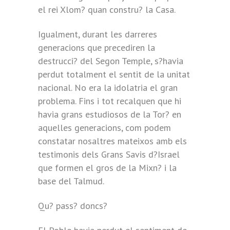
el rei Xlom? quan constru? la Casa.
Igualment, durant les darreres
generacions que precediren la
destrucci? del Segon Temple, s?havia
perdut totalment el sentit de la unitat
nacional. No era la idolatria el gran
problema. Fins i tot recalquen que hi
havia grans estudiosos de la Tor? en
aquelles generacions, com podem
constatar nosaltres mateixos amb els
testimonis dels Grans Savis d?Israel
que formen el gros de la Mixn? i la
base del Talmud.
Qu? pass? doncs?