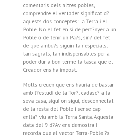
comentaris dels altres pobles,
comprendre el vertader significat d?
aquests dos conceptes: la Terra i el
Poble. No el fet en si de pert?nyer a un
Poble o de tenir un Pa?s, sin? del fet
de que ambd?s siguin tan especials,
tan sagrats, tan indispensables per a
poder dur a bon terme la tasca que el
Creador ens ha impost.
Molts creuen que ens hauria de bastar
amb l?estudi de la Tor?, cadasc? a la
seva casa, sigui on sigui, desconnectat
de la resta del Poble i sense cap
enlla? viu amb la Terra Santa. Aquesta
data del 9 d?Av ens demostra i
recorda que el vector Terra-Poble ?s