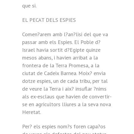
que si.
EL PECAT DELS ESPIES
Comen?arem amb l?an?lisi del que va
passar amb els Espies. El Poble d?
Israel havia sortit d?Egipte quinze
mesos abans, i havien arribat a la
frontera de la Terra Promesa, a la
ciutat de Cadeix Barnea. Moix? envia
dotze espies, un de cada tribu, per tal
de veure la Terra i aix? insuflar ?nims
als ex-esclaus que havien de convertir-
se en agricultors lliures a la seva nova
Heretat.
Per? els espies nom?s foren capa?os