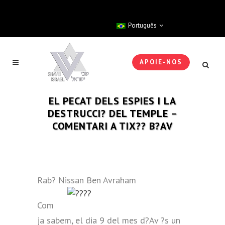
Português
APOIE-NOS
EL PECAT DELS ESPIES I LA
DESTRUCCI? DEL TEMPLE –
COMENTARI A TIX?? B?AV
Rab? Nissan Ben Avraham
Com
ja sabem, el dia 9 del mes d?Av ?s un