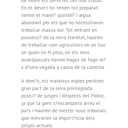
de veure els defectes del nou status.
En el desert ho tenien tot preparat:
tenien el mann? quotidi? i aigua
abundant per els que no necessitaven
treballar massa dur. Tot entrant en
possessi? de la nova Heretat, haurien
de treballar com agricultors en un lloc
on quasi no hi plou, on els seus
avantpassats havien hagut de fugir m?
s d?una vegada a causa de la carestia.
A dem?s, els mateixos espies perdrien
gran part de la seva privilegiada
posici? de jutges i dirigents del Poble,
ja que la gent s?escamparia arreu el
pa?s i haurien de mester nous tribunals
que minvarien la import?ncia dels
jutges actuals.