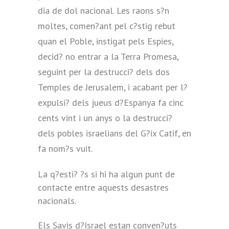
dia de dol nacional. Les raons s?n
moltes, comen?ant pel c?stig rebut
quan el Poble, instigat pels Espies,
decid? no entrar a la Terra Promesa,
seguint per la destrucci? dels dos
Temples de Jerusalem, i acabant per l?
expulsi? dels jueus d?Espanya fa cinc
cents vint i un anys o la destrucci?
dels pobles israelians del G?ix Catif, en
fa nom?s vuit.
La q?esti? ?s si hi ha algun punt de
contacte entre aquests desastres
nacionals.
Els Savis d?Israel estan conven?uts