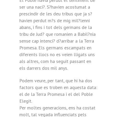
El Poble havia perdut el sentiment de
ser una naci?. S?havien acostumat a
prescindir de les deu tribus que ja s?
havien perdut m?s de mig mil?lenni
abans, i fins i tot dels germans de la
tribu de Jud? que romanien a Babil?nia
sense cap intenci? d?arribar a la Terra
Promesa. Els germans escampats en
diferents llocs no es veien lligats uns
als altres, com ha seguit passant en
els darrers dos mil anys.
Podem veure, per tant, que hi ha dos
factors que es troben en aquesta data:
el de la Terra Promesa i el del Poble
Elegit.
Per moltes generacions, ens ha costat
molt, tal vegada influenciats pels