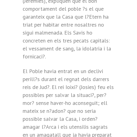
(Jeremies), expliquen que el bon
comportament del poble ?s el que
garanteix que la Casa que l?Etern ha
triat per habitar entre nosaltres no
sigui malmenada. Els Savis ho
concreten en els tres pecats capitals:
el vessament de sang, la idolatria i la
fornicaci?.
El Poble havia entrat en un declivi
perill?s durant el regnat dels darrers
reis de Jud?. El rei Ioixi? (Josies) feu els
possibles per salvar la situaci?, per?
mor? sense haver-ho aconseguit; ell
mateix se n?adon? que no seria
possible salvar la Casa, i orden?
amagar l?Arca i els utensilis sagrats
en un amagatall que ja havia preparat