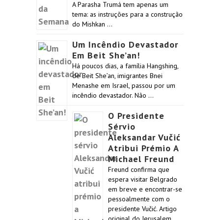
A Parasha Trumá tem apenas um
tema: as instruções para a construção
do Mishkan …
Um Incêndio Devastador
Em Beit She’an!
Há poucos dias, a família Hangshing,
de Beit She’an, imigrantes Bnei
Menashe em Israel, passou por um
incêndio devastador. Não …
O Presidente
Sérvio
Aleksandar Vučić
Atribui Prémio A
Michael Freund
Freund confirma que
espera visitar Belgrado
em breve e encontrar-se
pessoalmente com o
presidente Vučić. Artigo
original do Jerusalem …