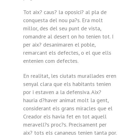
Tot aix? caus? la oposici? al pla de
conquesta del nou pa?s. Era molt
millor, des del seu punt de vista,
romandre al desert on ho tenien tot. I
per aix? desanimaren el poble,
remarcant els defectes, o el que ells
entenien com defectes.
En realitat, les ciutats murallades eren
senyal clara que els habitants tenien
por i estaven a la defensiva. Aix?
hauria d?haver animat molt la gent,
considerant els grans miracles que el
Creador els havia fet en tot aquell
meravell?s proc?s. Precisament per
aix? tots els cananeus tenien tanta por.