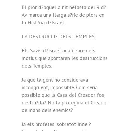
El plor d?aquella nit nefasta del 9 d?
Av marca una llarga s?rie de plors en
la Hist?ria d?Israel.
LA DESTRUCCI? DELS TEMPLES
Els Savis d?Israel analitzaren els
motius que aportaren les destruccions
dels Temples.
Ja que la gent ho considerava
incongruent, impossible. Com seria
possible que la Casa del Creador fos
destru?da? No la protegiria el Creador
de mans dels enemics?
Ja els profetes, sobretot Irmei?