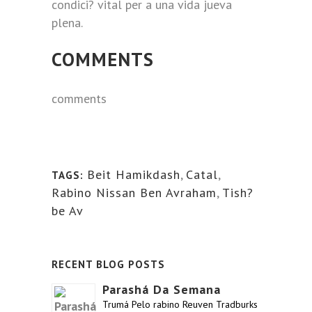
condici? vital per a una vida jueva
plena.
COMMENTS
comments
Beit Hamikdash
,
Catal
,
TAGS:
Rabino Nissan Ben Avraham
,
Tish?
be Av
RECENT BLOG POSTS
Parashá Da Semana
Trumá Pelo rabino Reuven Tradburks