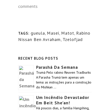
comments
gueula
,
Masei
,
Matot
,
Rabino
TAGS:
Nissan Ben Avraham
,
Tzelofjad
RECENT BLOG POSTS
Parashá Da Semana
Trumá Pelo rabino Reuven Tradburks
A Parasha Trumá tem apenas um
tema: as instruções para a construção
do Mishkan …
Um Incêndio Devastador
Em Beit She’an!
Há poucos dias, a família Hangshing,