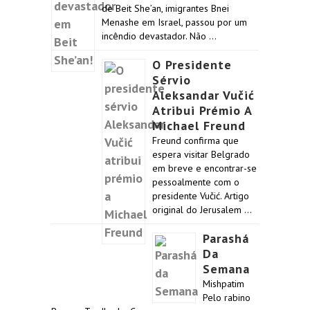
de Beit She’an, imigrantes Bnei
Menashe em Israel, passou por um
incêndio devastador. Não …
O Presidente
Sérvio
Aleksandar Vučić
Atribui Prémio A
Michael Freund
Freund confirma que
espera visitar Belgrado
em breve e encontrar-se
pessoalmente com o
presidente Vučić. Artigo
original do Jerusalem …
Parashá
Da
Semana
Mishpatim
Pelo rabino